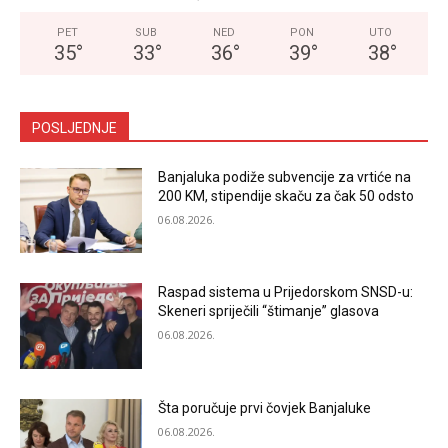
PET
SUB
NED
PON
UTO
35
°
33
°
36
°
39
°
38
°
POSLJEDNJE
Banjaluka podiže subvencije za vrtiće na
200 KM, stipendije skaču za čak 50 odsto
06.08.2026.
Raspad sistema u Prijedorskom SNSD-u:
Skeneri spriječili “štimanje” glasova
06.08.2026.
Šta poručuje prvi čovjek Banjaluke
06.08.2026.