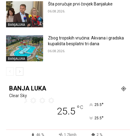
Šta poručuje prvi čovjek Banjaluke
06.08.2026.
BANJALUKA
Zbog tropskih vrućina: Akvana i gradska
kupališta besplatni tri dana
06.08.2026.
BANJALUKA
BANJA LUKA
Clear Sky
°
25.5
°
C
25.5
°
25.5
46 %
1.7kmh
2 %