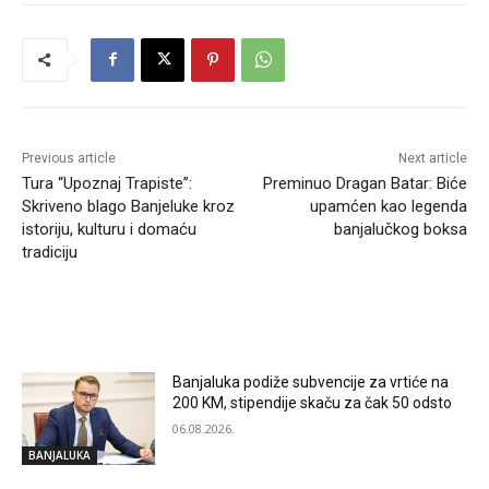
Previous article
Next article
Tura “Upoznaj Trapiste”:
Preminuo Dragan Batar: Biće
Skriveno blago Banjeluke kroz
upamćen kao legenda
istoriju, kulturu i domaću
banjalučkog boksa
tradiciju
RELATED ARTICLES
Banjaluka podiže subvencije za vrtiće na
200 KM, stipendije skaču za čak 50 odsto
06.08.2026.
BANJALUKA