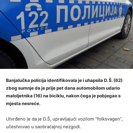
Banjalučka policija identifikovala je i uhapsila D. Š. (62)
zbog sumnje da je prije pet dana automobilom udario
maloljetnika (16) na biciklu, nakon čega je pobjegao s
mjesta nesreće.
Utvrđeno je da je D.Š, upravljajući vozilom “folksvagen”,
učestvovao u saobraćajnoj nezgodi.