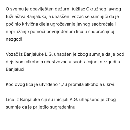
O svemu je obaviješten dežurni tužilac Okružnog javnog
tužilaštva Banjaluka, a uhaššeni vozač se sumnjiči da je
počinio krivična djela ugrožavanje javnog saobraćaja i
nepružanje pomoći povrijeđenom licu u saobraćajnoj
nezgodi.
Vozač iz Banjaluke L.G. uhapšen je zbog sumnje da je pod
dejstvom alkohola učestvovao u saobraćajnoj nezgodi u
Banjaluci.
Kod ovog lica je utvrđeno 1,76 promila alkohola u krvi.
Lice iz Banjaluke čiji su inicijali A.G. uhapšeno je zbog
sumnje da je prijetilo sugrađaninu.