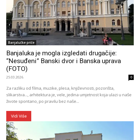
Banjalučke priče
Banjaluka je mogla izgledati drugačije:
“Nesuđeni” Banski dvor i Banska uprava
(FOTO)
25.03.2026.
0
Za razliku od filma, muzike, plesa, književnosti, pozorišta,
slikarstva..., arhitektura je, vele, jedina umjetnost koja ulazi u naše
živote spontano, po pravilu bez naše...
Vidi Više