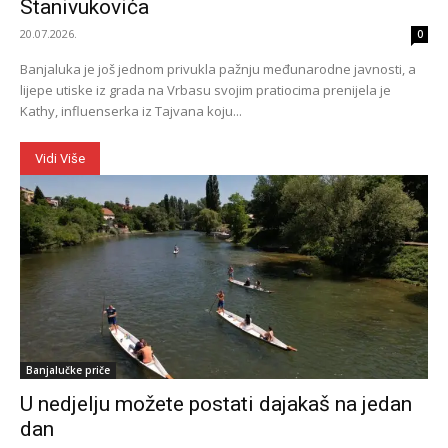
Stanivukovića
20.07.2026.
0
Banjaluka je još jednom privukla pažnju međunarodne javnosti, a
lijepe utiske iz grada na Vrbasu svojim pratiocima prenijela je
Kathy, influenserka iz Tajvana koju...
Vidi Više
Banjalučke priče
U nedjelju možete postati dajakaš na jedan
dan