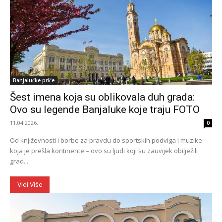
Banjalučke priče
Šest imena koja su oblikovala duh grada:
Ovo su legende Banjaluke koje traju FOTO
11.04.2026.
0
Od književnosti i borbe za pravdu do sportskih podviga i muzike
koja je prešla kontinente – ovo su ljudi koji su zauvijek obilježili
grad...
Vidi Više