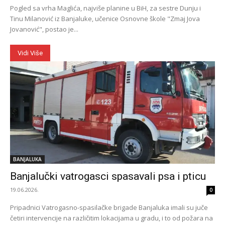
Pogled sa vrha Maglića, najviše planine u BiH, za sestre Dunju i
Tinu Milanović iz Banjaluke, učenice Osnovne škole "Zmaj Jova
Jovanović", postao je...
Vidi Više
BANJALUKA
Banjalučki vatrogasci spasavali psa i pticu
19.06.2026.
0
Pripadnici Vatrogasno-spasilačke brigade Banjaluka imali su juče
četiri intervencije na različitim lokacijama u gradu, i to od požara na