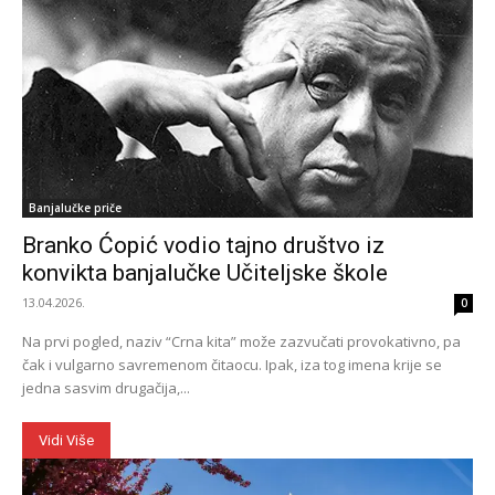
Banjalučke priče
Branko Ćopić vodio tajno društvo iz
konvikta banjalučke Učiteljske škole
13.04.2026.
0
Na prvi pogled, naziv “Crna kita” može zazvučati provokativno, pa
čak i vulgarno savremenom čitaocu. Ipak, iza tog imena krije se
jedna sasvim drugačija,...
Vidi Više