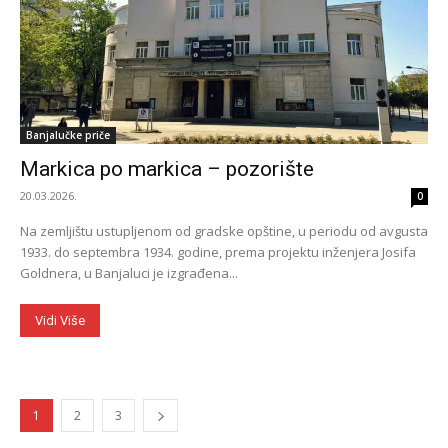
Banjalučke priče
Markica po markica – pozorište
20.03.2026.
0
Na zemljištu ustupljenom od gradske opštine, u periodu od avgusta
1933. do septembra 1934. godine, prema projektu inženjera Josifa
Goldnera, u Banjaluci je izgrađena...
Vidi Više
1
2
3