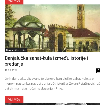
Vidi Više
Banjalučke priče
Banjalučka sahat-kula između istorije i
predanja
18.04.2026.
0
Ovih dana aktuelizovana je obnova banjalučke sahat-kule, a o
njenom nastanku, navodi banjalučki istoričar Zoran Pejašinović, još
uvijek ima nejasnoća i neslaganja. - Prije...
Vidi Više