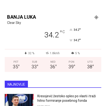
BANJA LUKA
Clear Sky
°
34.2
°
C
34.2
°
34.2
32 %
1.8kmh
5 %
PET
SUB
NED
PON
UTO
35
°
33
°
36
°
39
°
38
°
NAJNOVIJE
Kresojević žestoko opleo po vlasti i traži
hitno formiranje posebnog fonda