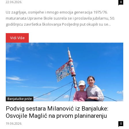
22.06.2026.
0
Uz zagrljaje, osmijehe i mnogo emocija generacija 1975/76.
maturanata Upravne škole susrela se i proslavila jubilarnu, 50.
godišnjicu završetka školovanja Posljednji put okupili su se...
Vidi Više
Banjalučke priče
Podvig sestara Milanović iz Banjaluke:
Osvojile Maglić na prvom planinarenju
19.06.2026.
0