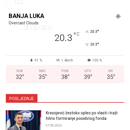
BANJA LUKA
Overcast Clouds
°
20.3
°
C
20.3
°
20.3
91 %
1.4kmh
100 %
SUB
NED
PON
UTO
SRI
32
°
35
°
38
°
39
°
35
°
POSLJEDNJE
Kresojević žestoko opleo po vlasti i traži
hitno formiranje posebnog fonda
07.08.2026.