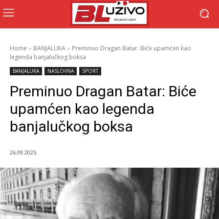
Home
BANJALUKA
Preminuo Dragan Batar: Biće upamćen kao
legenda banjalučkog boksa
BANJALUKA
NASLOVNA
SPORT
Preminuo Dragan Batar: Biće
upamćen kao legenda
banjalučkog boksa
26.09.2025.