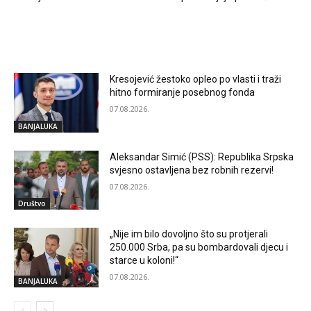
RELATED ARTICLES
Kresojević žestoko opleo po vlasti i traži
hitno formiranje posebnog fonda
07.08.2026.
BANJALUKA
Aleksandar Simić (PSS): Republika Srpska
svjesno ostavljena bez robnih rezervi!
07.08.2026.
Društvo
„Nije im bilo dovoljno što su protjerali
250.000 Srba, pa su bombardovali djecu i
starce u koloni!“
07.08.2026.
BANJALUKA