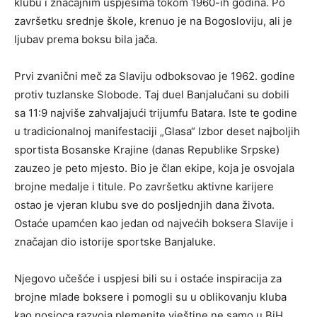
klubu i značajnim uspjesima tokom 1960-ih godina. Po
završetku srednje škole, krenuo je na Bogosloviju, ali je
ljubav prema boksu bila jača.
Prvi zvanični meč za Slaviju odboksovao je 1962. godine
protiv tuzlanske Slobode. Taj duel Banjalučani su dobili
sa 11:9 najviše zahvaljajući trijumfu Batara. Iste te godine
u tradicionalnoj manifestaciji „Glasa“ Izbor deset najboljih
sportista Bosanske Krajine (danas Republike Srpske)
zauzeo je peto mjesto. Bio je član ekipe, koja je osvojala
brojne medalje i titule. Po završetku aktivne karijere
ostao je vjeran klubu sve do posljednjih dana života.
Ostaće upamćen kao jedan od najvećih boksera Slavije i
značajan dio istorije sportske Banjaluke.
Njegovo učešće i uspjesi bili su i ostaće inspiracija za
brojne mlade boksere i pomogli su u oblikovanju kluba
kao nosioca razvoja plemenite vještine ne samo u BiH,