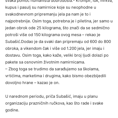
svaka pomoć humanista dobrodošla.- Krompir, luk, mrkva,
kupus i pasulj su namirnice koje su neophodne u
svakodnevnom pripremanju jela pa nam je to i
najpotrebnije. Osim toga, potrebna je i piletina, jer samo u
jedan obrok ode 25 kilograma, što znači da se sedmično
potroši više od 150 kilograma ovog mesa – rekao je
Subašić.Dodao je da svaki dan pripremaju od 600 do 800
obroka, a vikendom čak i više od 1.200 jela, jer imaju i
dostavu. Osim toga, kako kaže, veliki broj ljudi dolazi po
pakete sa osnovnim životnim namirnicama.
– Zbog toga se trudimo da sarađujemo sa školama,
vrtićima, marketima i drugima, kako bismo obezbijedili
dovoljno hrane – kazao je on.
U narednom periodu, priča Subašić, imaju u planu
organizaciju prazničnih ručkova, kao što rade i svake
godine.