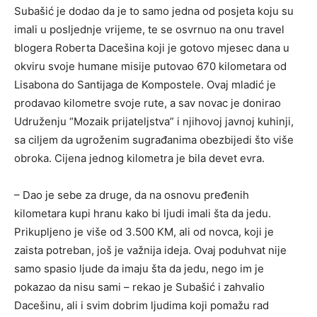
Subašić je dodao da je to samo jedna od posjeta koju su
imali u posljednje vrijeme, te se osvrnuo na onu travel
blogera Roberta Dacešina koji je gotovo mjesec dana u
okviru svoje humane misije putovao 670 kilometara od
Lisabona do Santijaga de Kompostele. Ovaj mladić je
prodavao kilometre svoje rute, a sav novac je donirao
Udruženju “Mozaik prijateljstva” i njihovoj javnoj kuhinji,
sa ciljem da ugroženim sugrađanima obezbijedi što više
obroka. Cijena jednog kilometra je bila devet evra.
– Dao je sebe za druge, da na osnovu pređenih
kilometara kupi hranu kako bi ljudi imali šta da jedu.
Prikupljeno je više od 3.500 KM, ali od novca, koji je
zaista potreban, još je važnija ideja. Ovaj poduhvat nije
samo spasio ljude da imaju šta da jedu, nego im je
pokazao da nisu sami – rekao je Subašić i zahvalio
Dacešinu, ali i svim dobrim ljudima koji pomažu rad