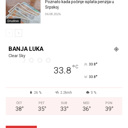
Poznato kada počinje isplata penzija u
Srpskoj
06.08.2026.
Društvo
BANJA LUKA
Clear Sky
°
33.8
°
C
33.8
°
33.8
26 %
2.2kmh
0 %
ČET
PET
SUB
NED
PON
38
°
35
°
33
°
36
°
39
°