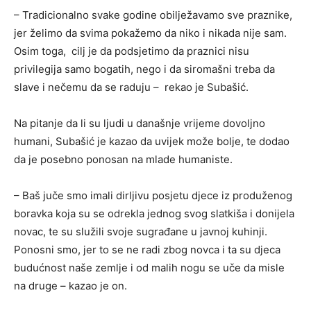
– Tradicionalno svake godine obilježavamo sve praznike,
jer želimo da svima pokažemo da niko i nikada nije sam.
Osim toga, cilj je da podsjetimo da praznici nisu
privilegija samo bogatih, nego i da siromašni treba da
slave i nečemu da se raduju – rekao je Subašić.
Na pitanje da li su ljudi u današnje vrijeme dovoljno
humani, Subašić je kazao da uvijek može bolje, te dodao
da je posebno ponosan na mlade humaniste.
– Baš juče smo imali dirljivu posjetu djece iz produženog
boravka koja su se odrekla jednog svog slatkiša i donijela
novac, te su služili svoje sugrađane u javnoj kuhinji.
Ponosni smo, jer to se ne radi zbog novca i ta su djeca
budućnost naše zemlje i od malih nogu se uče da misle
na druge – kazao je on.