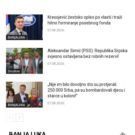
RELATED ARTICLES
Kresojević žestoko opleo po vlasti i traži
hitno formiranje posebnog fonda
07.08.2026.
BANJALUKA
Aleksandar Simić (PSS): Republika Srpska
svjesno ostavljena bez robnih rezervi!
07.08.2026.
Društvo
„Nije im bilo dovoljno što su protjerali
250.000 Srba, pa su bombardovali djecu i
starce u koloni!“
07.08.2026.
BANJALUKA
BANJA LUKA