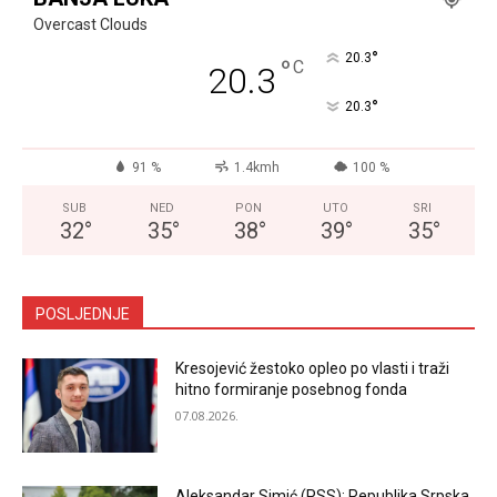
Overcast Clouds
°
20.3
°
C
20.3
°
20.3
91 %
1.4kmh
100 %
SUB
NED
PON
UTO
SRI
32
°
35
°
38
°
39
°
35
°
POSLJEDNJE
Kresojević žestoko opleo po vlasti i traži
hitno formiranje posebnog fonda
07.08.2026.
Aleksandar Simić (PSS): Republika Srpska