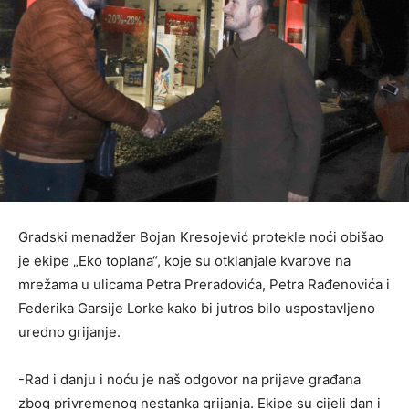
Gradski menadžer Bojan Kresojević protekle noći obišao
je ekipe „Eko toplana“, koje su otklanjale kvarove na
mrežama u ulicama Petra Preradovića, Petra Rađenovića i
Federika Garsije Lorke kako bi jutros bilo uspostavljeno
uredno grijanje.
-Rad i danju i noću je naš odgovor na prijave građana
zbog privremenog nestanka grijanja. Ekipe su cijeli dan i