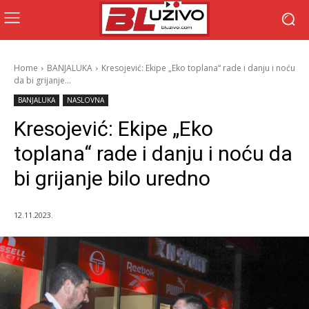
Home
BANJALUKA
Kresojević: Ekipe „Eko toplana“ rade i danju i noću
da bi grijanje...
BANJALUKA
NASLOVNA
Kresojević: Ekipe „Eko
toplana“ rade i danju i noću da
bi grijanje bilo uredno
12.11.2023.