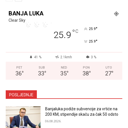
BANJA LUKA
Clear Sky
°
25.9
°
C
25.9
°
25.9
41 %
2.1kmh
3 %
PET
SUB
NED
PON
UTO
36
°
33
°
35
°
38
°
27
°
POSLJEDNJE
Banjaluka podiže subvencije za vrtiće na
200 KM, stipendije skaču za čak 50 odsto
06.08.2026.