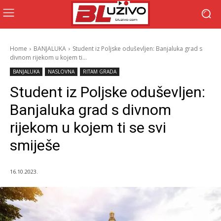
Home
BANJALUKA
Student iz Poljske oduševljen: Banjaluka grad s
divnom rijekom u kojem ti...
BANJALUKA
NASLOVNA
RITAM GRADA
Student iz Poljske oduševljen:
Banjaluka grad s divnom
rijekom u kojem ti se svi
smiješe
16.10.2023.