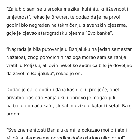
“Zaljubio sam se u srpsku muziku, kuhinju, književnost i
umjetnost”, rekao je Bretner, te dodao da je na prvoj
godini bio nagrađen na takmičenju slavenskih pjesama,
gdje je pjevao starogradsku pjesmu “Evo banke”.
“Nagrada je bila putovanje u Banjaluku na jedan semestar.
Nažalost, zbog porodičnih razloga morao sam se ranije
vratiti u Poljsku, ali ovih nekoliko sedmica bilo je dovoljno
da zavolim Banjaluku”, rekao je on.
Dodao je da je godinu dana kasnije, u proljeće, opet
privatno posjetio Banjaluku i ponovo je mogao piti
najbolju domaću kafu, slušati muziku u kafani i šetati Banj
brdom.
“Sve znamenitosti Banjaluke mi je pokazao moj prijatelj
Miloš, a njegova me porodica dočekala kao niko drugi”,