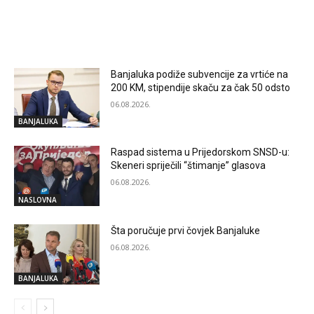
RELATED ARTICLES
Banjaluka podiže subvencije za vrtiće na
200 KM, stipendije skaču za čak 50 odsto
06.08.2026.
BANJALUKA
Raspad sistema u Prijedorskom SNSD-u:
Skeneri spriječili “štimanje” glasova
06.08.2026.
NASLOVNA
Šta poručuje prvi čovjek Banjaluke
06.08.2026.
BANJALUKA