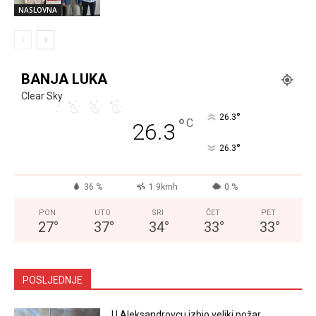
NASLOVNA
BANJA LUKA
Clear Sky
°
26.3
°
C
26.3
°
26.3
36 %
1.9kmh
0 %
PON
UTO
SRI
ČET
PET
27
°
37
°
34
°
33
°
33
°
POSLJEDNJE
U Aleksandrovcu izbio veliki požar,