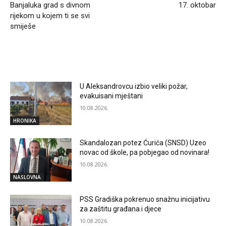
Banjaluka grad s divnom
17. oktobar
rijekom u kojem ti se svi
smiješe
RELATED ARTICLES
U Aleksandrovcu izbio veliki požar,
evakuisani mještani
10.08.2026.
HRONIKA
Skandalozan potez Ćurića (SNSD) Uzeo
novac od škole, pa pobjegao od novinara!
10.08.2026.
NASLOVNA
PSS Gradiška pokrenuo snažnu inicijativu
za zaštitu građana i djece
10.08.2026.