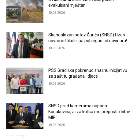
evakuisani mještani
10.08.2026.
Skandalozan potez Ćurića (SNSD) Uzeo
novac od škole, pa pobjegao od novinara!
10.08.2026.
PSS Gradiška pokrenuo snažnu inicijativu
za zaštitu građana i djece
10.08.2026.
SNSD pred kamerama napada
Konakovića, a iza kulisa mu prepustio čitav
MIP!
10.08.2026.