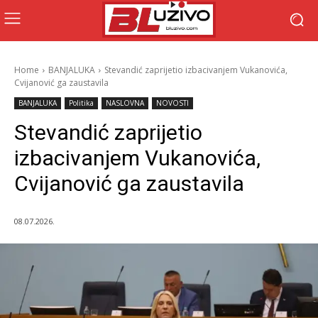
Home
BANJALUKA
Stevandić zaprijetio izbacivanjem Vukanovića,
Cvijanović ga zaustavila
BANJALUKA
Politika
NASLOVNA
NOVOSTI
Stevandić zaprijetio
izbacivanjem Vukanovića,
Cvijanović ga zaustavila
08.07.2026.