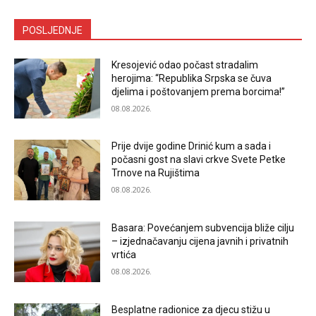
POSLJEDNJE
Kresojević odao počast stradalim
herojima: “Republika Srpska se čuva
djelima i poštovanjem prema borcima!”
08.08.2026.
Prije dvije godine Drinić kum a sada i
počasni gost na slavi crkve Svete Petke
Trnove na Rujištima
08.08.2026.
Basara: Povećanjem subvencija bliže cilju
– izjednačavanju cijena javnih i privatnih
vrtića
08.08.2026.
Besplatne radionice za djecu stižu u