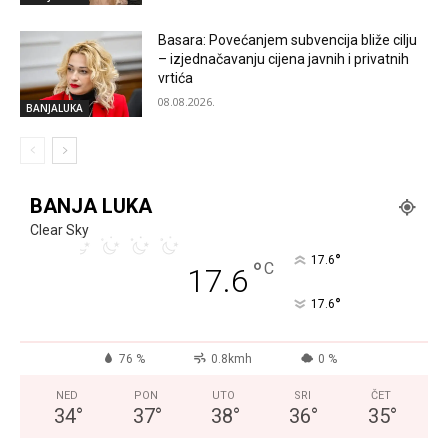
Basara: Povećanjem subvencija bliže cilju
– izjednačavanju cijena javnih i privatnih
vrtića
08.08.2026.
BANJALUKA
BANJA LUKA
Clear Sky
°
17.6
°
C
17.6
°
17.6
76 %
0.8kmh
0 %
NED
PON
UTO
SRI
ČET
34
°
37
°
38
°
36
°
35
°