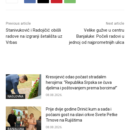
Previous article
Next article
Stanivuković i Radojičić obišli
Velike gužve u centru
radove na izgranji šetališta uz
Banjaluke: Počeli radovi u
Vrbas
jednoj od najprometnijih ulica
RELATED ARTICLES
Kresojević odao počast stradalim
herojima: “Republika Srpska se čuva
djelima i poštovanjem prema borcima!”
08.08.2026.
NASLOVNA
Prije dvije godine Drinić kum a sada i
počasni gost na slavi crkve Svete Petke
Trnove na Rujištima
08.08.2026.
BANJALUKA