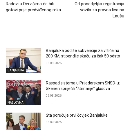
Radovi u Dervišima će biti
Od ponedjeljka registracija
gotovi prije predviđenog roka
vozila za pravna lica na
Laušu
RELATED ARTICLES
Banjaluka podiže subvencije za vrtiće na
200 KM, stipendije skaču za čak 50 odsto
06.08.2026.
BANJALUKA
Raspad sistema u Prijedorskom SNSD-u:
Skeneri spriječili “štimanje” glasova
06.08.2026.
NASLOVNA
Šta poručuje prvi čovjek Banjaluke
06.08.2026.