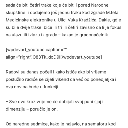
sada će biti četiri trake koje će biti i pored Narodne
skupštine i dodajemo još jednu traku kod zgrade M:tela i
Medicinske elektronike u Ulici Vuka Kradžića. Dakle, gdje
su bile dvije trake, biće ili tri ili četiri zavisno da li je fokus
na ulazu ili izlazu iz grada – kazao je gradonačelnik.
[wpdevart_youtube caption=””
align=”right”]O83Tk_doD9I[/wpdevart_youtube]
Radovi su danas počeli i kako ističe ako bi vrijeme
poslužilo radiće se cijeli vikend da već od ponedjeljka i
ova novina bude u funkciji.
– Sve ovo kroz vrijeme će dobijati svoj puni sjaj i
dimenziju – poručio je on.
Od naredne sedmice, kako je najavio, na semaforu kod