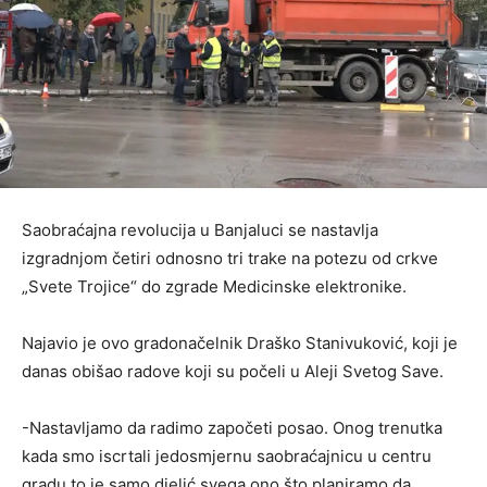
Saobraćajna revolucija u Banjaluci se nastavlja
izgradnjom četiri odnosno tri trake na potezu od crkve
„Svete Trojice“ do zgrade Medicinske elektronike.
Najavio je ovo gradonačelnik Draško Stanivuković, koji je
danas obišao radove koji su počeli u Aleji Svetog Save.
-Nastavljamo da radimo započeti posao. Onog trenutka
kada smo iscrtali jedosmjernu saobraćajnicu u centru
gradu to je samo djelić svega ono što planiramo da