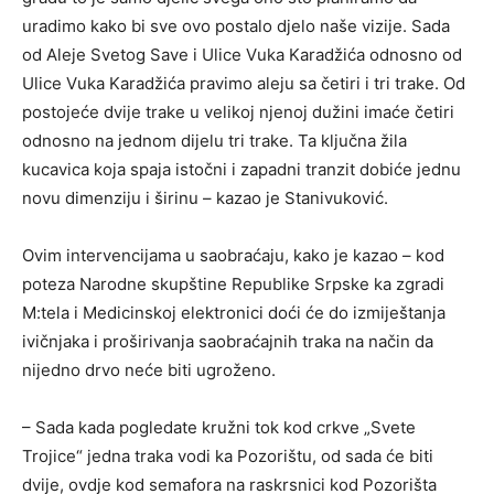
uradimo kako bi sve ovo postalo djelo naše vizije. Sada
od Aleje Svetog Save i Ulice Vuka Karadžića odnosno od
Ulice Vuka Karadžića pravimo aleju sa četiri i tri trake. Od
postojeće dvije trake u velikoj njenoj dužini imaće četiri
odnosno na jednom dijelu tri trake. Ta ključna žila
kucavica koja spaja istočni i zapadni tranzit dobiće jednu
novu dimenziju i širinu – kazao je Stanivuković.
Ovim intervencijama u saobraćaju, kako je kazao – kod
poteza Narodne skupštine Republike Srpske ka zgradi
M:tela i Medicinskoj elektronici doći će do izmiještanja
ivičnjaka i proširivanja saobraćajnih traka na način da
nijedno drvo neće biti ugroženo.
– Sada kada pogledate kružni tok kod crkve „Svete
Trojice“ jedna traka vodi ka Pozorištu, od sada će biti
dvije, ovdje kod semafora na raskrsnici kod Pozorišta