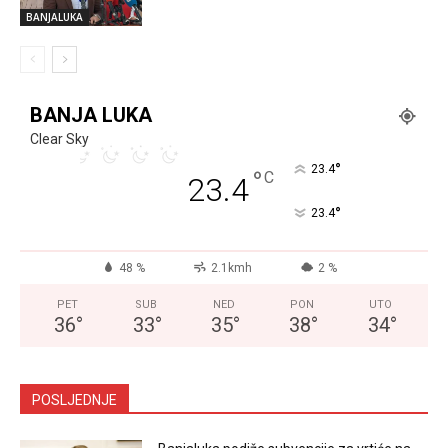
BANJALUKA
BANJA LUKA
Clear Sky
°
23.4
°
C
23.4
°
23.4
48 %
2.1kmh
2 %
PET
SUB
NED
PON
UTO
36
°
33
°
35
°
38
°
34
°
POSLJEDNJE