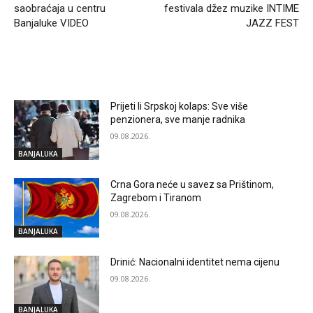
saobraćaja u centru
festivala džez muzike INTIME
Banjaluke VIDEO
JAZZ FEST
RELATED ARTICLES
Prijeti li Srpskoj kolaps: Sve više
penzionera, sve manje radnika
09.08.2026.
BANJALUKA
Crna Gora neće u savez sa Prištinom,
Zagrebom i Tiranom
09.08.2026.
BANJALUKA
Drinić: Nacionalni identitet nema cijenu
09.08.2026.
BANJALUKA