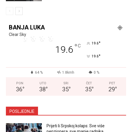
BANJA LUKA
Clear Sky
°
19.6
°
C
19.6
°
19.6
64 %
1.8kmh
0 %
PON
UTO
SRI
ČET
PET
36
°
38
°
35
°
35
°
29
°
POSLJEDNJE
Prijeti li Srpskoj kolaps: Sve više
penzionera, sve manje radnika