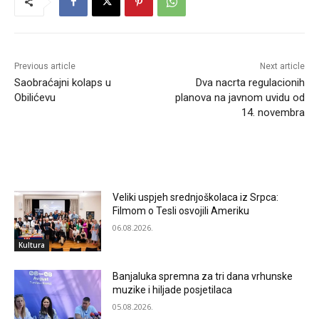
Previous article
Next article
Saobraćajni kolaps u
Dva nacrta regulacionih
Obilićevu
planova na javnom uvidu od
14. novembra
RELATED ARTICLES
Veliki uspjeh srednjoškolaca iz Srpca:
Filmom o Tesli osvojili Ameriku
06.08.2026.
Kultura
Banjaluka spremna za tri dana vrhunske
muzike i hiljade posjetilaca
05.08.2026.