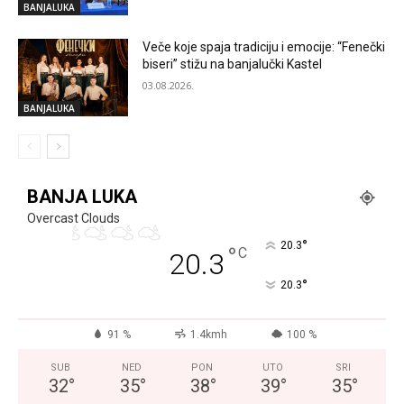
BANJALUKA
Veče koje spaja tradiciju i emocije: “Fenečki
biseri” stižu na banjalučki Kastel
03.08.2026.
BANJALUKA
BANJA LUKA
Overcast Clouds
°
20.3
°
C
20.3
°
20.3
91 %
1.4kmh
100 %
SUB
NED
PON
UTO
SRI
32
°
35
°
38
°
39
°
35
°