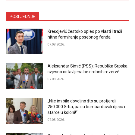
POSLJEDNJE
Kresojević žestoko opleo po vlasti i traži
hitno formiranje posebnog fonda
07.08.2026.
Aleksandar Simić (PSS): Republika Srpska
svjesno ostavljena bez robnih rezervi!
07.08.2026.
„Nije im bilo dovoljno što su protjerali
250.000 Srba, pa su bombardovali djecu i
starce u koloni!“
07.08.2026.