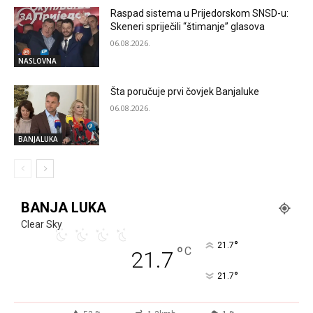
Raspad sistema u Prijedorskom SNSD-u:
Skeneri spriječili “štimanje” glasova
06.08.2026.
NASLOVNA
Šta poručuje prvi čovjek Banjaluke
06.08.2026.
BANJALUKA
BANJA LUKA
Clear Sky
°
21.7
°
C
21.7
°
21.7