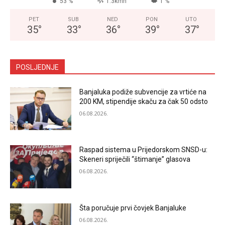
53 %
1.3kmh
1 %
PET
SUB
NED
PON
UTO
35
°
33
°
36
°
39
°
37
°
POSLJEDNJE
Banjaluka podiže subvencije za vrtiće na
200 KM, stipendije skaču za čak 50 odsto
06.08.2026.
Raspad sistema u Prijedorskom SNSD-u:
Skeneri spriječili “štimanje” glasova
06.08.2026.
Šta poručuje prvi čovjek Banjaluke
06.08.2026.