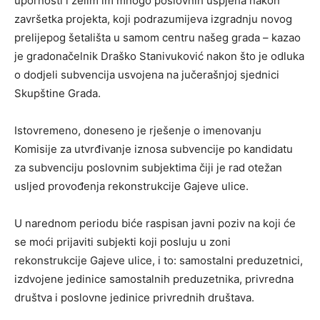
upornosti i želim im mnogo poslovnih uspjeha nakon
završetka projekta, koji podrazumijeva izgradnju novog
prelijepog šetališta u samom centru našeg grada – kazao
je gradonačelnik Draško Stanivuković nakon što je odluka
o dodjeli subvencija usvojena na jučerašnjoj sjednici
Skupštine Grada.
Istovremeno, doneseno je rješenje o imenovanju
Komisije za utvrđivanje iznosa subvencije po kandidatu
za subvenciju poslovnim subjektima čiji je rad otežan
usljed provođenja rekonstrukcije Gajeve ulice.
U narednom periodu biće raspisan javni poziv na koji će
se moći prijaviti subjekti koji posluju u zoni
rekonstrukcije Gajeve ulice, i to: samostalni preduzetnici,
izdvojene jedinice samostalnih preduzetnika, privredna
društva i poslovne jedinice privrednih društava.