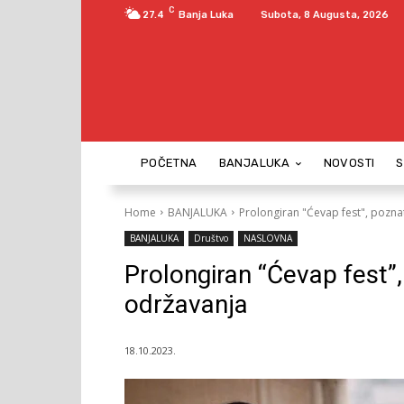
C
27.4
Banja Luka
Subota, 8 Augusta, 2026
POČETNA
BANJALUKA
NOVOSTI
Home
BANJALUKA
Prolongiran "Ćevap fest", pozna
BANJALUKA
Društvo
NASLOVNA
Prolongiran “Ćevap fest”
održavanja
18.10.2023.