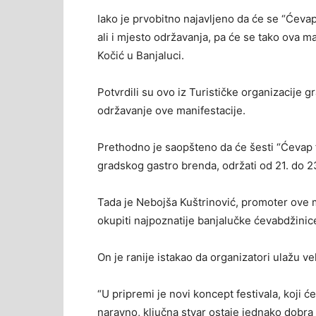
Iako je prvobitno najavljeno da će se “Ćevap
ali i mjesto održavanja, pa će se tako ova ma
Kočić u Banjaluci.
Potvrdili su ovo iz Turističke organizacije 
održavanje ove manifestacije.
Prethodno je saopšteno da će šesti “Ćevap f
gradskog gastro brenda, održati od 21. do 2
Tada je Nebojša Kuštrinović, promoter ove m
okupiti najpoznatije banjalučke ćevabdžinic
On je ranije istakao da organizatori ulažu vel
“U pripremi je novi koncept festivala, koji ć
naravno, ključna stvar ostaje jednako dobra 