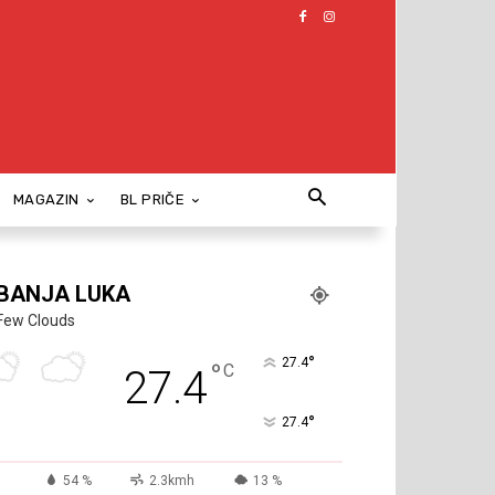
MAGAZIN
BL PRIČE
BANJA LUKA
Few Clouds
°
27.4
°
C
27.4
°
27.4
54 %
2.3kmh
13 %