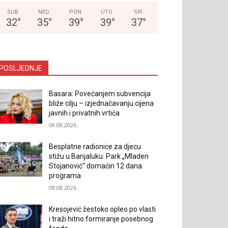
SUB
NED
PON
UTO
SRI
32
°
35
°
39
°
39
°
37
°
POSLJEDNJE
Basara: Povećanjem subvencija
bliže cilju – izjednačavanju cijena
javnih i privatnih vrtića
08.08.2026.
Besplatne radionice za djecu
stižu u Banjaluku: Park „Mladen
Stojanović“ domaćin 12 dana
programa
08.08.2026.
Kresojević žestoko opleo po vlasti
i traži hitno formiranje posebnog