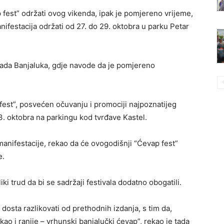
 fest” održati ovog vikenda, ipak je pomjereno vrijeme,
nifestacija održati od 27. do 29. oktobra u parku Petar
grada Banjaluka, gdje navode da je pomjereno
est”, posvećen očuvanju i promociji najpoznatijeg
3. oktobra na parkingu kod tvrđave Kastel.
anifestacije, rekao da će ovogodišnji “Ćevap fest”
e.
iki trud da bi se sadržaji festivala dodatno obogatili.
e dosta razlikovati od prethodnih izdanja, s tim da,
kao i ranije – vrhunski banjalučki ćevap”, rekao je tada