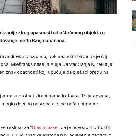
lizacije zbog opasnosti od oštećenog objekta u
godovanje među Banjalučanima.
va direktno na ulicu, dok nadležni tvrde da je cilj
akona. Mještanka naselja Aleja Centar Sanja K. rekla je
ljen znak opasnosti koji upućuje da pješaci pređu na
er na suprotnoj strani nema trotoara. To je opasno,
bi moglo doći do nesreće ako se nešto hitno ne
ve rekli su za “
Glas Srpske
” da je povodom pritužbi
ciju u ulici Vladike Platona b.b. odjeljenje zaprimilo