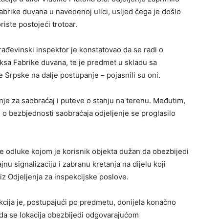
brike duvana u navedenoj ulici, usljed čega je došlo
iste postojeći trotoar.
ađevinski inspektor je konstatovao da se radi o
eksa Fabrike duvana, te je predmet u skladu sa
Srpske na dalje postupanje – pojasnili su oni.
nje za saobraćaj i puteve o stanju na terenu. Međutim,
o bezbjednosti saobraćaja odjeljenje se proglasilo
e odluke kojom je korisnik objekta dužan da obezbijedi
nu signalizaciju i zabranu kretanja na dijelu koji
iz Odjeljenja za inspekcijske poslove.
cija je, postupajući po predmetu, donijela konačno
 da se lokacija obezbijedi odgovarajućom