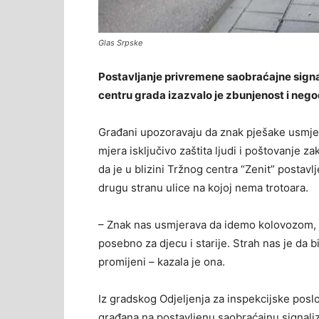
Glas Srpske
Postavljanje privremene saobraćajne signa
centru grada izazvalo je zbunjenost i ne
Građani upozoravaju da znak pješake usmjera
mjera isključivo zaštita ljudi i poštovanje z
da je u blizini Tržnog centra “Zenit” postav
drugu stranu ulice na kojoj nema trotoara.
– Znak nas usmjerava da idemo kolovozom, j
posebno za djecu i starije. Strah nas je da 
promijeni – kazala je ona.
Iz gradskog Odjeljenja za inspekcijske poslo
građana na postavljenu saobraćajnu signaliza