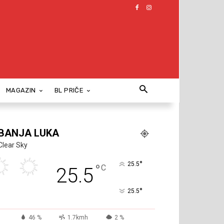
MAGAZIN
BL PRIČE
BANJA LUKA
Clear Sky
°
25.5
°
C
25.5
°
25.5
46 %
1.7kmh
2 %