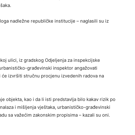
ešaka.
loga nadležne republičke institucije – naglasili su iz
čkoj ulici, iz gradskog Odjeljenja za inspekcijske
urbanističko-građevinski inspektor angažovati
 će izvršiti stručnu procjenu izvedenih radova na
je objekta, kao i da li isti predstavlja bilo kakav rizik po
 nalaza i mišljenja vještaka, urbanističko-građevinski
ladu sa važećim zakonskim propisima – kazali su oni.