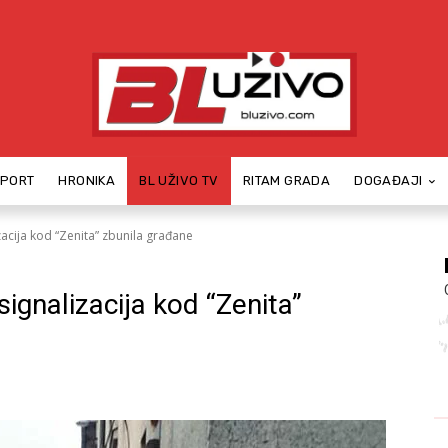
SPORT
HRONIKA
BL UŽIVO TV
RITAM GRADA
DOGAĐAJI
acija kod “Zenita” zbunila građane
ignalizacija kod “Zenita”