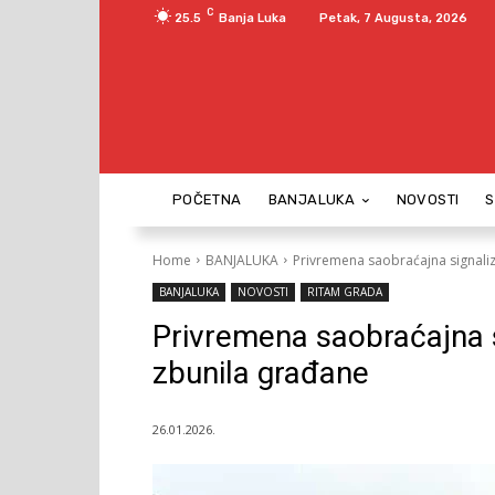
C
25.5
Banja Luka
Petak, 7 Augusta, 2026
POČETNA
BANJALUKA
NOVOSTI
Home
BANJALUKA
Privremena saobraćajna signaliz
BANJALUKA
NOVOSTI
RITAM GRADA
Privremena saobraćajna s
zbunila građane
26.01.2026.