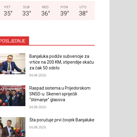
PET
SUB
NED
PON
UTO
35
°
33
°
36
°
39
°
38
°
POSLJEDNJE
Banjaluka podiže subvencije za
vrtiće na 200 KM, stipendije skaču
za čak 50 odsto
06.08.2026.
Raspad sistema u Prijedorskom
SNSD-u: Skeneri spriječili
“štimanje” glasova
06.08.2026.
Šta poručuje prvi čovjek Banjaluke
06.08.2026.