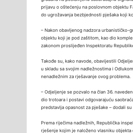
prijavu o oštećenju na poslovnom objektu Fa
do ugrožavanja bezbjednosti pješaka koji kor
– Nakon obavljenog nadzora urbanističko-gr
objektu koji je pod zaštitom, kao dio kompl
zakonom proslijeđen Inspektoratu Republike 
Takođe su, kako navode, obavijestili Odjelje
u skladu sa svojim nadležnostima i Odlukom 
nenadležnim za rješavanje ovog problema.
– Odjeljenje se pozvalo na član 36. naveden
dio trotoara i postavi odgovarajuću saobraćaj
predstavlja opasnost za pješake – dodali su 
Prema riječima nadležnih, Republička inspek
rješenje kojim je naloženo vlasniku objekta