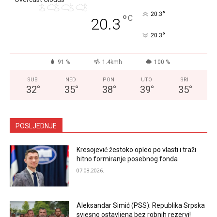
°
20.3
°
C
20.3
°
20.3
91 %
1.4kmh
100 %
SUB
NED
PON
UTO
SRI
32
°
35
°
38
°
39
°
35
°
POSLJEDNJE
Kresojević žestoko opleo po vlasti i traži
hitno formiranje posebnog fonda
07.08.2026.
Aleksandar Simić (PSS): Republika Srpska
svjesno ostavljena bez robnih rezervi!