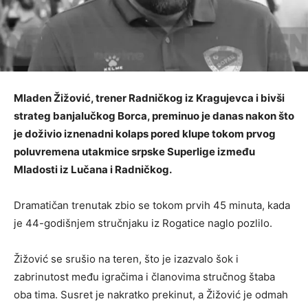
Mladen Žižović, trener Radničkog iz Kragujevca i bivši
strateg banjalučkog Borca, preminuo je danas nakon što
je doživio iznenadni kolaps pored klupe tokom prvog
poluvremena utakmice srpske Superlige između
Mladosti iz Lučana i Radničkog.
Dramatičan trenutak zbio se tokom prvih 45 minuta, kada
je 44-godišnjem stručnjaku iz Rogatice naglo pozlilo.
Žižović se srušio na teren, što je izazvalo šok i
zabrinutost među igračima i članovima stručnog štaba
oba tima. Susret je nakratko prekinut, a Žižović je odmah