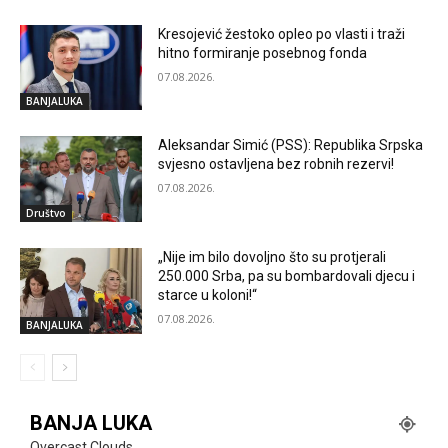
Kresojević žestoko opleo po vlasti i traži
hitno formiranje posebnog fonda
07.08.2026.
BANJALUKA
Aleksandar Simić (PSS): Republika Srpska
svjesno ostavljena bez robnih rezervi!
07.08.2026.
Društvo
„Nije im bilo dovoljno što su protjerali
250.000 Srba, pa su bombardovali djecu i
starce u koloni!“
07.08.2026.
BANJALUKA
BANJA LUKA
Overcast Clouds