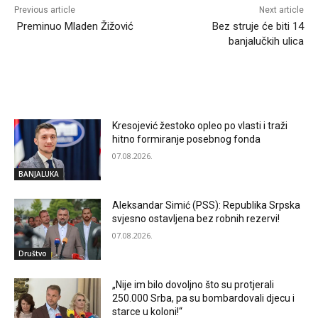
Previous article
Next article
Preminuo Mladen Žižović
Bez struje će biti 14
banjalučkih ulica
RELATED ARTICLES
Kresojević žestoko opleo po vlasti i traži
hitno formiranje posebnog fonda
07.08.2026.
BANJALUKA
Aleksandar Simić (PSS): Republika Srpska
svjesno ostavljena bez robnih rezervi!
07.08.2026.
Društvo
„Nije im bilo dovoljno što su protjerali
250.000 Srba, pa su bombardovali djecu i
starce u koloni!“