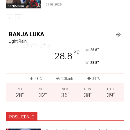
07.08.2026.
BANJALUKA
BANJA LUKA
Light Rain
°
28.8
°
C
28.8
°
28.8
48 %
1.3kmh
29 %
PET
SUB
NED
PON
UTO
28
°
32
°
36
°
38
°
39
°
POSLJEDNJE