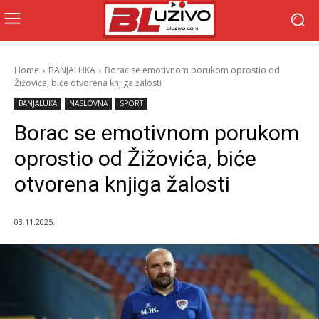
Home
BANJALUKA
Borac se emotivnom porukom oprostio od
Žižovića, biće otvorena knjiga žalosti
BANJALUKA
NASLOVNA
SPORT
Borac se emotivnom porukom
oprostio od Žižovića, biće
otvorena knjiga žalosti
03.11.2025.