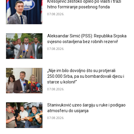
Kresojević žestoko opleo po vlasti i traži
hitno formiranje posebnog fonda
07.08.2026.
Aleksandar Simić (PSS): Republika Srpska
svjesno ostavljena bez robnih rezervi!
07.08.2026.
„Nije im bilo dovoljno što su protjerali
250.000 Srba, pa su bombardovali djecu i
starce u koloni!“
07.08.2026.
Stanivuković uzeo šargiju u ruke i podigao
atmosferu do usijanja
07.08.2026.