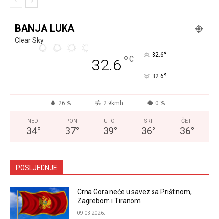
BANJA LUKA
Clear Sky
°
32.6
°
C
32.6
°
32.6
26 %
2.9kmh
0 %
NED
PON
UTO
SRI
ČET
34
°
37
°
39
°
36
°
36
°
POSLJEDNJE
Crna Gora neće u savez sa Prištinom,
Zagrebom i Tiranom
09.08.2026.