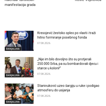
manifestacija grada
RELATED ARTICLES
Kresojević žestoko opleo po vlasti i traži
hitno formiranje posebnog fonda
07.08.2026.
BANJALUKA
„Nije im bilo dovoljno što su protjerali
250.000 Srba, pa su bombardovali djecu i
starce u koloni!“
07.08.2026.
BANJALUKA
Stanivuković uzeo šargiju u ruke i podigao
atmosferu do usijanja
07.08.2026.
BANJALUKA