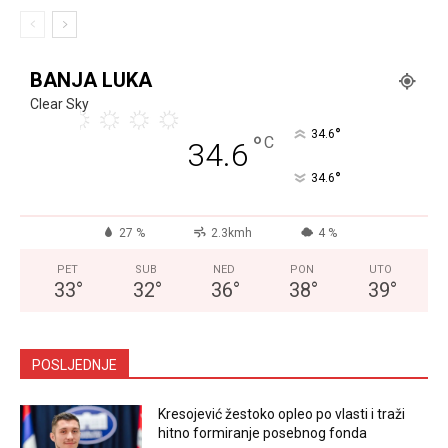
BANJA LUKA
Clear Sky
°
34.6
°
C
34.6
°
34.6
27 %
2.3kmh
4 %
PET
SUB
NED
PON
UTO
33
°
32
°
36
°
38
°
39
°
POSLJEDNJE
Kresojević žestoko opleo po vlasti i traži
hitno formiranje posebnog fonda