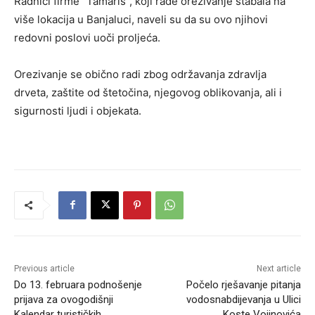
Radnici firme “Tamaris”, koji rade orezivanje stabala na
više lokacija u Banjaluci, naveli su da su ovo njihovi
redovni poslovi uoči proljeća.
Orezivanje se obično radi zbog održavanja zdravlja
drveta, zaštite od štetočina, njegovog oblikovanja, ali i
sigurnosti ljudi i objekata.
Previous article
Next article
Do 13. februara podnošenje
Počelo rješavanje pitanja
prijava za ovogodišnji
vodosnabdijevanja u Ulici
Kalendar turističkih
Koste Vojinovića