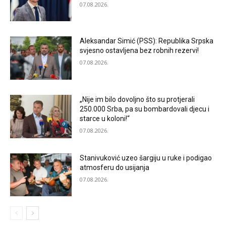
07.08.2026.
Aleksandar Simić (PSS): Republika Srpska
svjesno ostavljena bez robnih rezervi!
07.08.2026.
„Nije im bilo dovoljno što su protjerali
250.000 Srba, pa su bombardovali djecu i
starce u koloni!“
07.08.2026.
Stanivuković uzeo šargiju u ruke i podigao
atmosferu do usijanja
07.08.2026.