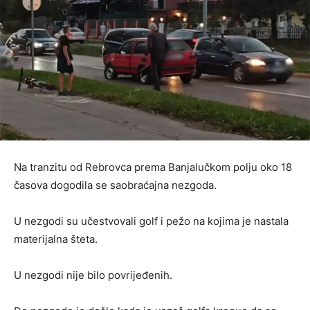
Na tranzitu od Rebrovca prema Banjalučkom polju oko 18
časova dogodila se saobraćajna nezgoda.
U nezgodi su učestvovali golf i pežo na kojima je nastala
materijalna šteta.
U nezgodi nije bilo povrijeđenih.