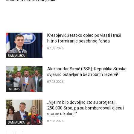
RELATED ARTICLES
Kresojević žestoko opleo po vlasti i traži
hitno formiranje posebnog fonda
07.08.2026.
BANJALUKA
Aleksandar Simić (PSS): Republika Srpska
svjesno ostavljena bez robnih rezervi!
07.08.2026.
Društvo
„Nije im bilo dovoljno što su protjerali
250.000 Srba, pa su bombardovali djecu i
starce u koloni!“
07.08.2026.
BANJALUKA