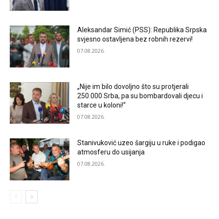
Aleksandar Simić (PSS): Republika Srpska
svjesno ostavljena bez robnih rezervi!
07.08.2026.
„Nije im bilo dovoljno što su protjerali
250.000 Srba, pa su bombardovali djecu i
starce u koloni!“
07.08.2026.
Stanivuković uzeo šargiju u ruke i podigao
atmosferu do usijanja
07.08.2026.