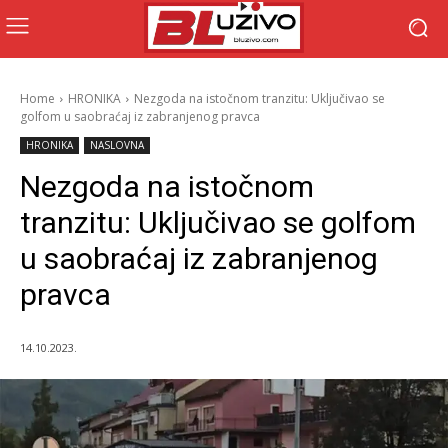
Home
HRONIKA
Nezgoda na istočnom tranzitu: Uključivao se
golfom u saobraćaj iz zabranjenog pravca
HRONIKA
NASLOVNA
Nezgoda na istočnom
tranzitu: Uključivao se golfom
u saobraćaj iz zabranjenog
pravca
14.10.2023.