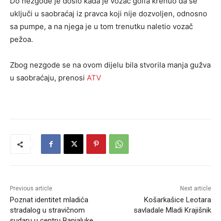
Do nezgode je došlo kada je vozač golfa krenuo da se
uključi u saobraćaj iz pravca koji nije dozvoljen, odnosno
sa pumpe, a na njega je u tom trenutku naletio vozač
pežoa.
Zbog nezgode se na ovom dijelu bila stvorila manja gužva
u saobraćaju, prenosi
ATV
Previous article
Next article
Poznat identitet mladića
Košarkašice Leotara
stradalog u stravičnom
savladale Mladi Krajišnik
sudaru u centru Banjaluke