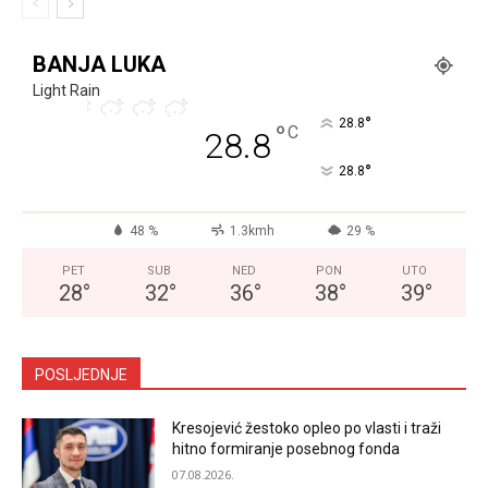
BANJA LUKA
Light Rain
°
28.8
°
C
28.8
°
28.8
48 %
1.3kmh
29 %
PET
SUB
NED
PON
UTO
28
°
32
°
36
°
38
°
39
°
POSLJEDNJE
Kresojević žestoko opleo po vlasti i traži
hitno formiranje posebnog fonda
07.08.2026.