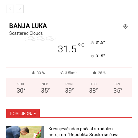
BANJA LUKA
Scattered Clouds
°
31.5
°
C
31.5
°
31.5
33 %
3.5kmh
28 %
SUB
NED
PON
UTO
SRI
30
°
35
°
39
°
38
°
35
°
POSLJEDNJE
Kresojević odao počast stradalim
herojima: “Republika Srpska se čuva