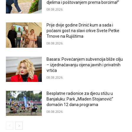
djelima i poštovanjem prema borcima!”
08.08.2026.
Prije dvije godine Drinić kum a sada i
počasni gost na slavi crkve Svete Petke
Trnove na Rujištima
08.08.2026.
Basara: Povećanjem subvencija bliže cilju
– izjednačavanju cijena javnih i privatnih
vrtića
08.08.2026.
Besplatne radionice za djecu stižu u
Banjaluku: Park „Mladen Stojanović“
domaćin 12 dana programa
08.08.2026.