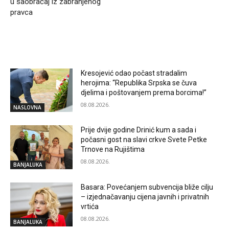
u saobraćaj iz zabranjenog
pravca
RELATED ARTICLES
Kresojević odao počast stradalim
herojima: “Republika Srpska se čuva
djelima i poštovanjem prema borcima!”
08.08.2026.
NASLOVNA
Prije dvije godine Drinić kum a sada i
počasni gost na slavi crkve Svete Petke
Trnove na Rujištima
08.08.2026.
BANJALUKA
Basara: Povećanjem subvencija bliže cilju
– izjednačavanju cijena javnih i privatnih
vrtića
08.08.2026.
BANJALUKA