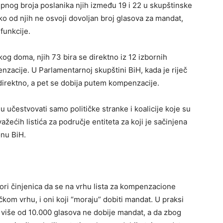
pnog broja poslanika njih između 19 i 22 u skupštinske
o od njih ne osvoji dovoljan broj glasova za mandat,
funkcije.
og doma, njih 73 bira se direktno iz 12 izbornih
nzacije. U Parlamentarnoj skupštini BiH, kada je riječ
direktno, a pet se dobija putem kompenzacije.
učestvovati samo političke stranke i koalicije koje su
ažećih listića za područje entiteta za koji je sačinjena
onu BiH.
vori činjenica da se na vrhu lista za kompenzacione
kom vrhu, i oni koji “moraju” dobiti mandat. U praksi
sa više od 10.000 glasova ne dobije mandat, a da zbog