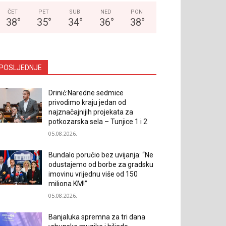
ČET
PET
SUB
NED
PON
38
°
35
°
34
°
36
°
38
°
POSLJEDNJE
Drinić:Naredne sedmice
privodimo kraju jedan od
najznačajnijih projekata za
potkozarska sela – Tunjice 1 i 2
05.08.2026.
Bundalo poručio bez uvijanja: “Ne
odustajemo od borbe za gradsku
imovinu vrijednu više od 150
miliona KM!”
05.08.2026.
Banjaluka spremna za tri dana