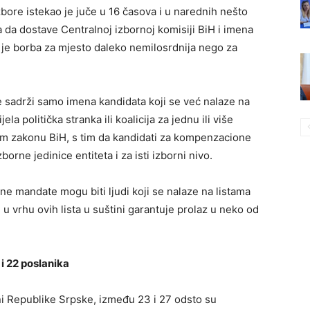
zbore istekao je juče u 16 časova i u narednih nešto
 da dostave Centralnoj izbornoj komisiji BiH i imena
 je borba za mjesto daleko nemilosrdnija nego za
sadrži samo imena kandidata koji se već nalaze na
a politička stranka ili koalicija za jednu ili više
nom zakonu BiH, s tim da kandidati za kompenzacione
zborne jedinice entiteta i za isti izborni nivo.
one mandate mogu biti ljudi koji se nalaze na listama
ti u vrhu ovih lista u suštini garantuje prolaz u neko od
i 22 poslanika
i Republike Srpske, između 23 i 27 odsto su