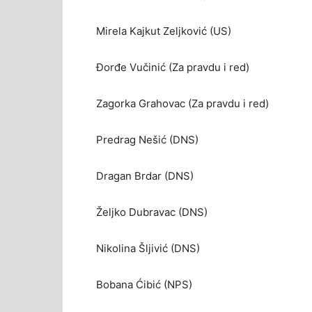
Mirela Kajkut Zeljković (US)
Đorđe Vučinić (Za pravdu i red)
Zagorka Grahovac (Za pravdu i red)
Predrag Nešić (DNS)
Dragan Brdar (DNS)
Željko Dubravac (DNS)
Nikolina Šljivić (DNS)
Bobana Ćibić (NPS)