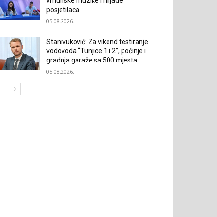
vrhunske muzike i hiljade
posjetilaca
05.08.2026.
Stanivuković: Za vikend testiranje
vodovoda “Tunjice 1 i 2”, počinje i
gradnja garaže sa 500 mjesta
05.08.2026.