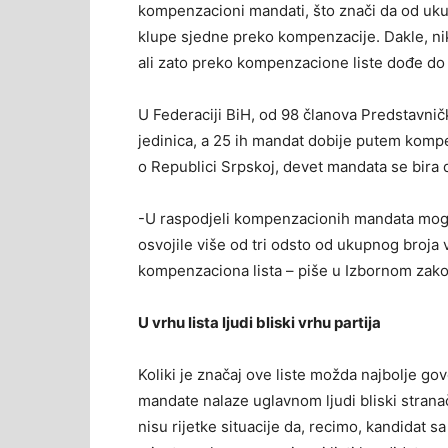
kompenzacioni mandati, što znači da od uku
klupe sjedne preko kompenzacije. Dakle, nik
ali zato preko kompenzacione liste dođe do 
U Federaciji BiH, od 98 članova Predstavničk
jedinica, a 25 ih mandat dobije putem kompe
o Republici Srpskoj, devet mandata se bira 
-U raspodjeli kompenzacionih mandata mogu 
osvojile više od tri odsto od ukupnog broja v
kompenzaciona lista – piše u Izbornom zak
U vrhu lista ljudi bliski vrhu partija
Koliki je značaj ove liste možda najbolje go
mandate nalaze uglavnom ljudi bliski stranač
nisu rijetke situacije da, recimo, kandidat 