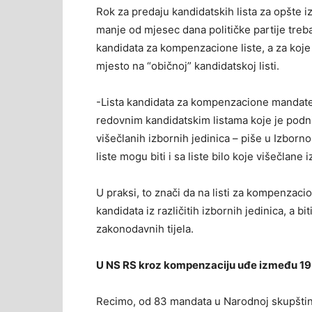
Rok za predaju kandidatskih lista za opšte i
manje od mjesec dana političke partije treba
kandidata za kompenzacione liste, a za koje
mjesto na “običnoj” kandidatskoj listi.
-Lista kandidata za kompenzacione mandate 
redovnim kandidatskim listama koje je podnijel
višečlanih izbornih jedinica – piše u Izbor
liste mogu biti i sa liste bilo koje višečlane i
U praksi, to znači da na listi za kompenzaci
kandidata iz različitih izbornih jedinica, a bi
zakonodavnih tijela.
U NS RS kroz kompenzaciju uđe između 19 
Recimo, od 83 mandata u Narodnoj skupštin