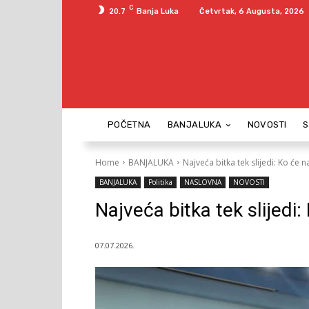
C
20.7
Banja Luka
Četvrtak, 6 Augusta, 2026
POČETNA
BANJALUKA
NOVOSTI
Home
BANJALUKA
Najveća bitka tek slijedi: Ko će
BANJALUKA
Politika
NASLOVNA
NOVOSTI
Najveća bitka tek slijedi
07.07.2026.