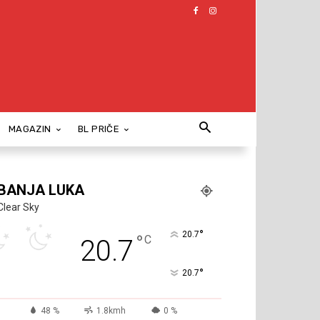
MAGAZIN
BL PRIČE
BANJA LUKA
Clear Sky
°
20.7
°
C
20.7
°
20.7
48 %
1.8kmh
0 %