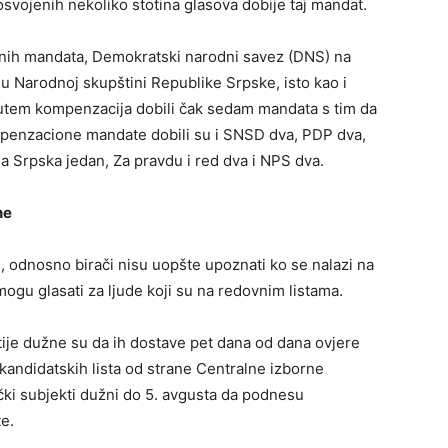
osvojenih nekoliko stotina glasova dobije taj mandat.
ionih mandata, Demokratski narodni savez (DNS) na
u Narodnoj skupštini Republike Srpske, isto kao i
 putem kompenzacija dobili čak sedam mandata s tim da
kompenzacione mandate dobili su i SNSD dva, PDP dva,
 Srpska jedan, Za pravdu i red dva i NPS dva.
ne
 odnosno birači nisu uopšte upoznati ko se nalazi na
 mogu glasati za ljude koji su na redovnim listama.
artije dužne su da ih dostave pet dana od dana ovjere
 kandidatskih lista od strane Centralne izborne
itički subjekti dužni do 5. avgusta da podnesu
e.