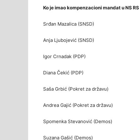
Ko je imao kompenzacioni mandat u NS RS
Srđan Mazalica (SNSD)
Anja Ljubojević (SNSD)
Igor Crnadak (PDP)
Diana Čekić (PDP)
Saša Grbić (Pokret za državu)
Andrea Gajić (Pokret za državu)
Spomenka Stevanović (Demos)
Suzana Gašić (Demos)