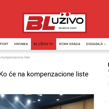
SPORT
HRONIKA
BL UŽIVO TV
RITAM GRADA
DOGAĐAJI
 na kompenzacione liste
: Ko će na kompenzacione liste