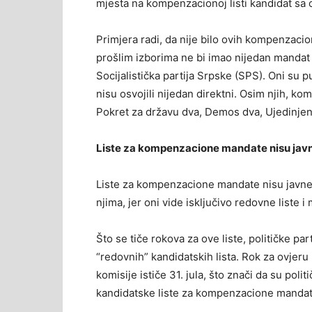
mjesta na kompenzacionoj listi kandidat sa 
Primjera radi, da nije bilo ovih kompenzac
prošlim izborima ne bi imao nijedan mandat 
Socijalistička partija Srpske (SPS). Oni su
nisu osvojili nijedan direktni. Osim njih, 
Pokret za državu dva, Demos dva, Ujedinjena
Liste za kompenzacione mandate nisu jav
Liste za kompenzacione mandate nisu javne,
njima, jer oni vide isključivo redovne liste i
Što se tiče rokova za ove liste, političke p
“redovnih” kandidatskih lista. Rok za ovjeru
komisije ističe 31. jula, što znači da su pol
kandidatske liste za kompenzacione mandat