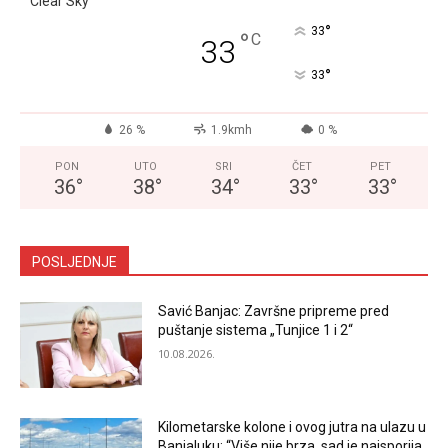
Clear Sky
°
33
°
C
33
°
33
26 %
1.9kmh
0 %
PON
UTO
SRI
ČET
PET
36
°
38
°
34
°
33
°
33
°
POSLJEDNJE
Savić Banjac: Završne pripreme pred
puštanje sistema „Tunjice 1 i 2“
10.08.2026.
Kilometarske kolone i ovog jutra na ulazu u
Banjaluku: “Više nije brza, sad je najsporija