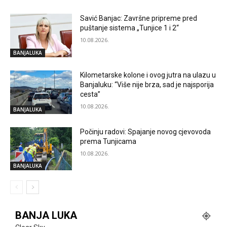
Savić Banjac: Završne pripreme pred
puštanje sistema „Tunjice 1 i 2“
10.08.2026.
BANJALUKA
Kilometarske kolone i ovog jutra na ulazu u
Banjaluku: “Više nije brza, sad je najsporija
cesta”
10.08.2026.
BANJALUKA
Počinju radovi: Spajanje novog cjevovoda
prema Tunjicama
10.08.2026.
BANJALUKA
BANJA LUKA