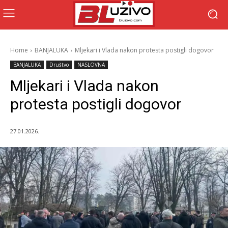
Home
BANJALUKA
Mljekari i Vlada nakon protesta postigli dogovor
BANJALUKA
Društvo
NASLOVNA
Mljekari i Vlada nakon
protesta postigli dogovor
27.01.2026.