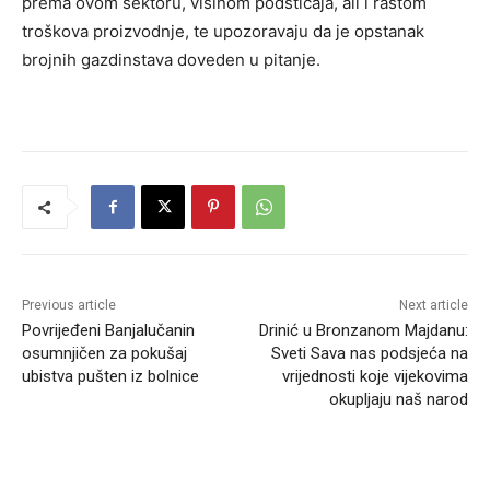
prema ovom sektoru, visinom podsticaja, ali i rastom
troškova proizvodnje, te upozoravaju da je opstanak
brojnih gazdinstava doveden u pitanje.
Previous article
Next article
Povrijeđeni Banjalučanin
Drinić u Bronzanom Majdanu:
osumnjičen za pokušaj
Sveti Sava nas podsjeća na
ubistva pušten iz bolnice
vrijednosti koje vijekovima
okupljaju naš narod
RELATED ARTICLES