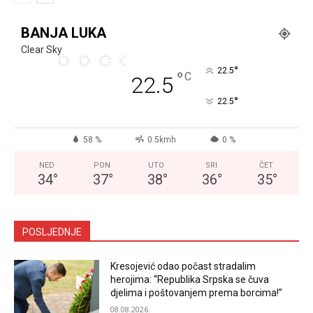
BANJA LUKA
Clear Sky
°
22.5
°
C
22.5
°
22.5
58 %
0.5kmh
0 %
NED
PON
UTO
SRI
ČET
34
°
37
°
38
°
36
°
35
°
POSLJEDNJE
Kresojević odao počast stradalim
herojima: “Republika Srpska se čuva
djelima i poštovanjem prema borcima!”
08.08.2026.