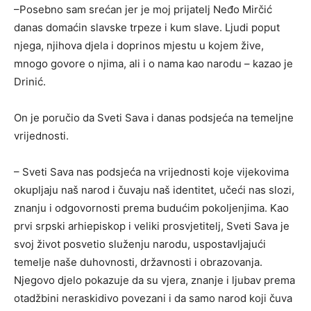
–Posebno sam srećan jer je moj prijatelj Neđo Mirčić
danas domaćin slavske trpeze i kum slave. Ljudi poput
njega, njihova djela i doprinos mjestu u kojem žive,
mnogo govore o njima, ali i o nama kao narodu – kazao je
Drinić.
On je poručio da Sveti Sava i danas podsjeća na temeljne
vrijednosti.
– Sveti Sava nas podsjeća na vrijednosti koje vijekovima
okupljaju naš narod i čuvaju naš identitet, učeći nas slozi,
znanju i odgovornosti prema budućim pokoljenjima. Kao
prvi srpski arhiepiskop i veliki prosvjetitelj, Sveti Sava je
svoj život posvetio služenju narodu, uspostavljajući
temelje naše duhovnosti, državnosti i obrazovanja.
Njegovo djelo pokazuje da su vjera, znanje i ljubav prema
otadžbini neraskidivo povezani i da samo narod koji čuva