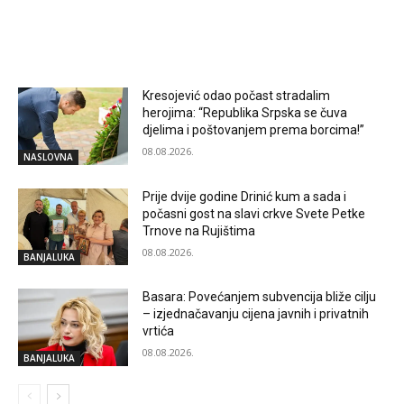
RELATED ARTICLES
Kresojević odao počast stradalim
herojima: “Republika Srpska se čuva
djelima i poštovanjem prema borcima!”
08.08.2026.
NASLOVNA
Prije dvije godine Drinić kum a sada i
počasni gost na slavi crkve Svete Petke
Trnove na Rujištima
08.08.2026.
BANJALUKA
Basara: Povećanjem subvencija bliže cilju
– izjednačavanju cijena javnih i privatnih
vrtića
08.08.2026.
BANJALUKA