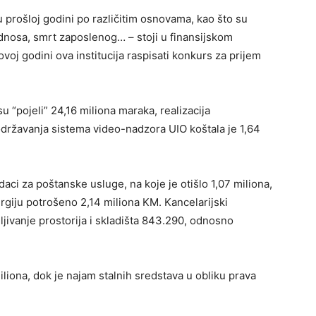
 prošloj godini po različitim osnovama, kao što su
nosa, smrt zaposlenog… – stoji u finansijskom
voj godini ova institucija raspisati konkurs za prijem
su “pojeli” 24,16 miliona maraka, realizacija
održavanja sistema video-nadzora UIO koštala je 1,64
daci za poštanske usluge, na koje je otišlo 1,07 miliona,
rgiju potrošeno 2,14 miliona KM. Kancelarijski
ljivanje prostorija i skladišta 843.290, odnosno
iliona, dok je najam stalnih sredstava u obliku prava