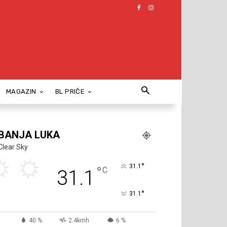
MAGAZIN
BL PRIČE
BANJA LUKA
Clear Sky
°
31.1
°
C
31.1
°
31.1
40 %
2.4kmh
6 %