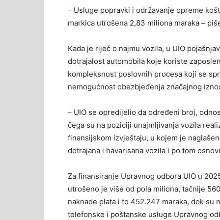
– Usluge popravki i održavanje opreme koš
markica utrošena 2,83 miliona maraka – piše
Kada je riječ o najmu vozila, u UIO pojašnja
dotrajalost automobila koje koriste zaposlen
kompleksnost poslovnih procesa koji se spro
nemogućnost obezbjeđenja značajnog iznosa
– UIO se opredijelio da određeni broj, odno
čega su na poziciji unajmljivanja vozila real
finansijskom izvještaju, u kojem je naglašen
dotrajana i havarisana vozila i po tom osno
Za finansiranje Upravnog odbora UIO u 2025.
utrošeno je više od pola miliona, tačnije 560
naknade plata i to 452.247 maraka, dok su 
telefonske i poštanske usluge Upravnog od