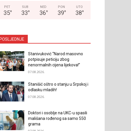
PET
SUB
NED
PON
UTO
35
°
33
°
36
°
39
°
38
°
POSLJEDNJE
Stanivuković “Narod masovno
potpisuje peticiju zbog
nenormalnih cijena lijekova!”
07.08.2026.
Stanišić oštro o stanju u Srpskoj i
odlasku mladih!
07.08.2026.
Doktori i osoblje na UKC-u spasili
mališana rođenog sa samo 550
grama
07.08.2026.