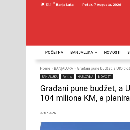
C
31.1
Banja Luka
Petak, 7 Augusta, 2026
POČETNA
BANJALUKA
NOVOSTI
Home
BANJALUKA
Građani pune budžet, a UIO troši!
BANJALUKA
Politika
NASLOVNA
NOVOSTI
Građani pune budžet, a UI
104 miliona KM, a planira
07.07.2026.