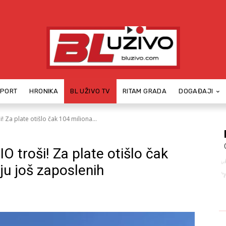
SPORT
HRONIKA
BL UŽIVO TV
RITAM GRADA
DOGAĐAJI
 Za plate otišlo čak 104 miliona...
O troši! Za plate otišlo čak
ju još zaposlenih