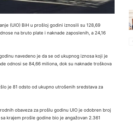
nje (UIO) BiH u prošloj godini iznosili su 128,69
dnose na bruto plate i naknade zaposlenih, a 24,16
 godinu navedeno je da se od ukupnog iznosa koji je
nade odnosi se 84,66 miliona, dok su naknade troškova
išlo je 81 odsto od ukupno utrošenih sredstava za
rodnih obaveza za prošlu godinu UIO je odobren broj
čno sa krajem prošle godine bio je angažovan 2.361