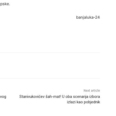
rpske.
banjaluka-24
Next article
rvog
Stanivukovićev šah-mat! U oba scenarija izbora
izlazi kao pobjednik