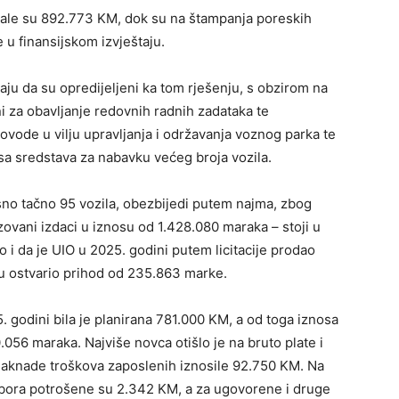
tale su 892.773 KM, dok su na štampanja poreskih
 u finansijskom izvještaju.
vaju da su opredijeljeni ka tom rješenju, s obzirom na
i za obavljanje redovnih radnih zadataka te
vode u vilju upravljanja i održavanja voznog parka te
 sredstava za nabavku većeg broja vozila.
sno tačno 95 vozila, obezbijedi putem najma, zbog
izovani izdaci u iznosu od 1.428.080 maraka – stoji u
o i da je UIO u 2025. godini putem licitacije prodao
vu ostvario prihod od 235.863 marke.
 godini bila je planirana 781.000 KM, a od toga iznosa
.056 maraka. Najviše novca otišlo je na bruto plate i
naknade troškova zaposlenih iznosile 92.750 KM. Na
bora potrošene su 2.342 KM, a za ugovorene i druge