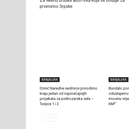
Za vikend brdska auto-trka koja se boduje za
prvenstvo Srpske
RELATED ARTICLES
BANJALUKA
BANJALUKA
Drinić:Naredne sedmice privodimo
Bundalo poru
kraju jedan od najznačajnijih
odustajemo
projekata za potkozarska sela –
imovinu vrij
Tunjice 1 i 2
KM!”