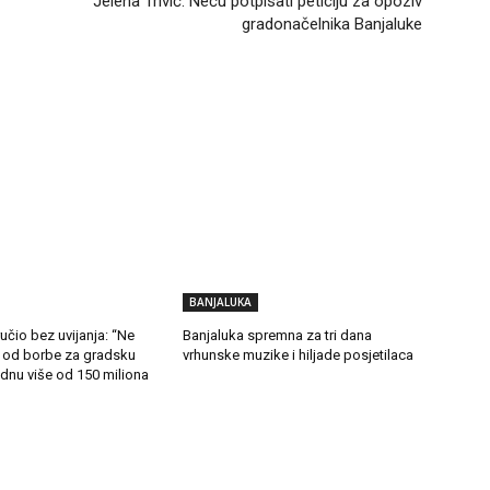
Jelena Trivić: Neću potpisati peticiju za opoziv
gradonačelnika Banjaluke
BANJALUKA
čio bez uvijanja: “Ne
Banjaluka spremna za tri dana
 od borbe za gradsku
vrhunske muzike i hiljade posjetilaca
ednu više od 150 miliona