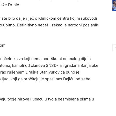
aže Drinić.
rište bilo da je riječ o Кliničkom centru kojim rukovodi
 upitno. Definitivno neće! – rekao je narodni poslanik
vom.
načelnika za koji nema podršku ni od malog dijela
 atoma, kamoli od članova SNSD- a i građana Banjaluke.
grad rušenjem Draška Stanivukovića puno je
ljudi koji ga pročitaju je spasi nas Đajiću od sebe
vaju tvoje hirove i ubacuju tvoja besmislena pisma u