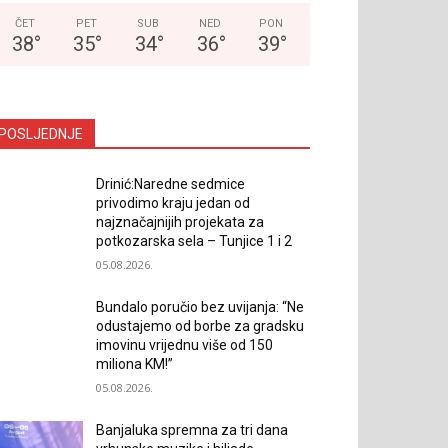
ČET
PET
SUB
NED
PON
38
°
35
°
34
°
36
°
39
°
POSLJEDNJE
Drinić:Naredne sedmice
privodimo kraju jedan od
najznačajnijih projekata za
potkozarska sela – Tunjice 1 i 2
05.08.2026.
Bundalo poručio bez uvijanja: “Ne
odustajemo od borbe za gradsku
imovinu vrijednu više od 150
miliona KM!”
05.08.2026.
Banjaluka spremna za tri dana