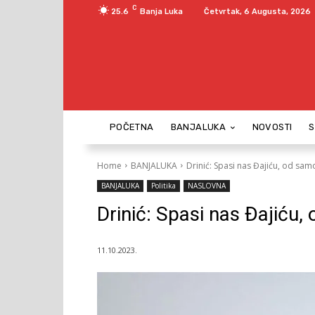
C
25.6
Banja Luka
Četvrtak, 6 Augusta, 2026
POČETNA
BANJALUKA
NOVOSTI
Home
BANJALUKA
Drinić: Spasi nas Đajiću, od sa
BANJALUKA
Politika
NASLOVNA
Drinić: Spasi nas Đajiću
11.10.2023.