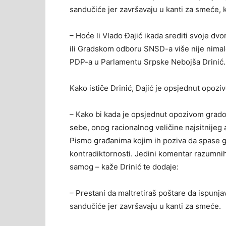
sandučiće jer završavaju u kanti za smeće, k
– Hoće li Vlado Đajić ikada srediti svoje dvo
ili Gradskom odboru SNSD-a više nije nimalo
PDP-a u Parlamentu Srpske Nebojša Drinić.
Kako ističe Drinić, Đajić je opsjednut opozi
– Кako bi kada je opsjednut opozivom grado
sebe, onog racionalnog veličine najsitnijeg
Pismo građanima kojim ih poziva da spase 
kontradiktornosti. Jedini komentar razumnih 
samog – kaže Drinić te dodaje:
– Prestani da maltretiraš poštare da ispunja
sandučiće jer završavaju u kanti za smeće.