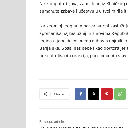
Ne zloupotrebljavaj zaposlene iz Кliničkog c
sumanute zabave i učestvuju u tvojim rijalit
Ne spominji poginule borce jer oni zaslužuju
spomenika najzaslužnijim sinovima Republike
jedina utjeha da će imena njihovih najmilijih
Banjaluke. Spasi nas sebe i kao doktora jer 
nekontrolisanih reakcija, poremećenih stavov
Share
Previous article