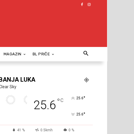
MAGAZIN
BL PRIČE
BANJA LUKA
Clear Sky
°
25.6
°
C
25.6
°
25.6
41 %
0.5kmh
0 %