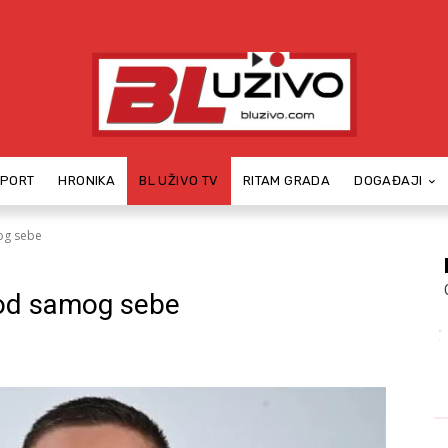
SPORT
HRONIKA
BL UŽIVO TV
RITAM GRADA
DOGAĐAJI
mog sebe
, od samog sebe