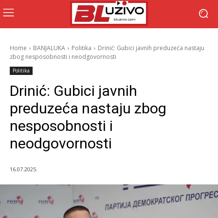
Home
BANJALUKA
Politika
Drinić: Gubici javnih preduzeća nastaju
zbog nesposobnosti i neodgovornosti
Politika
Drinić: Gubici javnih
preduzeća nastaju zbog
nesposobnosti i
neodgovornosti
16.07.2025.