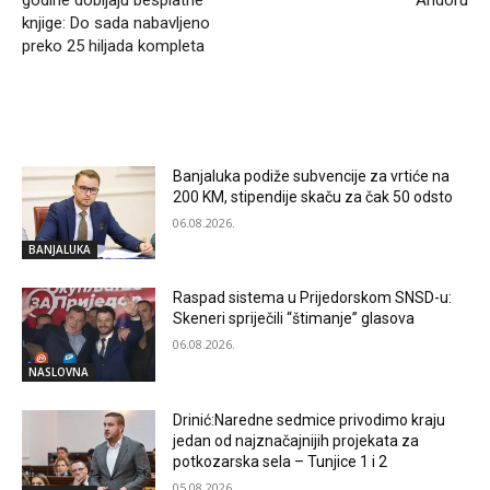
knjige: Do sada nabavljeno
preko 25 hiljada kompleta
RELATED ARTICLES
Banjaluka podiže subvencije za vrtiće na
200 KM, stipendije skaču za čak 50 odsto
06.08.2026.
BANJALUKA
Raspad sistema u Prijedorskom SNSD-u:
Skeneri spriječili “štimanje” glasova
06.08.2026.
NASLOVNA
Drinić:Naredne sedmice privodimo kraju
jedan od najznačajnijih projekata za
potkozarska sela – Tunjice 1 i 2
05.08.2026.