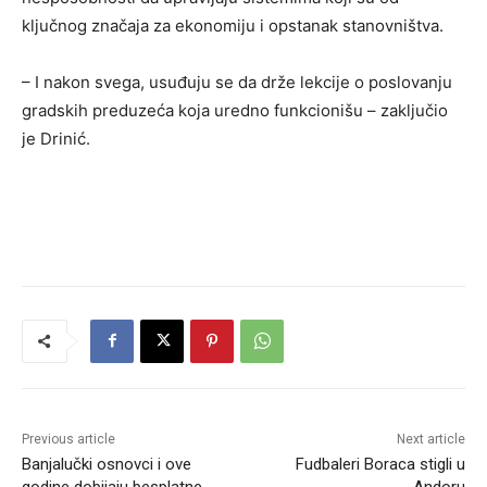
ključnog značaja za ekonomiju i opstanak stanovništva.
– I nakon svega, usuđuju se da drže lekcije o poslovanju
gradskih preduzeća koja uredno funkcionišu – zaključio
je Drinić.
Previous article
Next article
Banjalučki osnovci i ove
Fudbaleri Boraca stigli u
godine dobijaju besplatne
Andoru