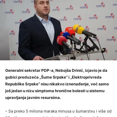
Generalni sekretar PDP-a, Nebojša Drinić, izjavio je da
gubici preduzeća „Šume Srpske“ i „Elektroprivreda
Republike Srpske“ nisu nikakvo iznenađenje, već samo
još jedan u nizu simptoma hronične bolesti u sistemu
upravljanja javnim resursima.
– Sa preko 5 miliona maraka minusa u šumarstvu i više od