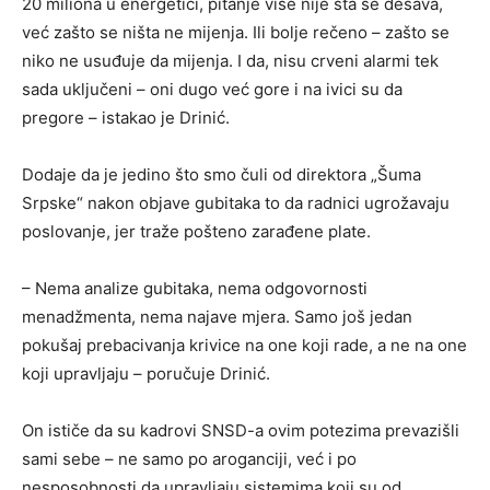
20 miliona u energetici, pitanje više nije šta se dešava,
već zašto se ništa ne mijenja. Ili bolje rečeno – zašto se
niko ne usuđuje da mijenja. I da, nisu crveni alarmi tek
sada uključeni – oni dugo već gore i na ivici su da
pregore – istakao je Drinić.
Dodaje da je jedino što smo čuli od direktora „Šuma
Srpske“ nakon objave gubitaka to da radnici ugrožavaju
poslovanje, jer traže pošteno zarađene plate.
– Nema analize gubitaka, nema odgovornosti
menadžmenta, nema najave mjera. Samo još jedan
pokušaj prebacivanja krivice na one koji rade, a ne na one
koji upravljaju – poručuje Drinić.
On ističe da su kadrovi SNSD-a ovim potezima prevazišli
sami sebe – ne samo po aroganciji, već i po
nesposobnosti da upravljaju sistemima koji su od