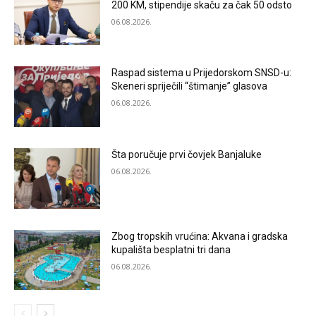
200 KM, stipendije skaču za čak 50 odsto
06.08.2026.
Raspad sistema u Prijedorskom SNSD-u:
Skeneri spriječili “štimanje” glasova
06.08.2026.
Šta poručuje prvi čovjek Banjaluke
06.08.2026.
Zbog tropskih vrućina: Akvana i gradska
kupališta besplatni tri dana
06.08.2026.