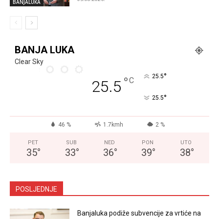
BANJALUKA
BANJA LUKA
Clear Sky
°
25.5
°
C
25.5
°
25.5
46 %
1.7kmh
2 %
PET
SUB
NED
PON
UTO
35
°
33
°
36
°
39
°
38
°
POSLJEDNJE
Banjaluka podiže subvencije za vrtiće na