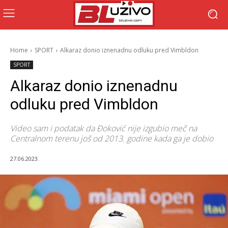
Home
SPORT
Alkaraz donio iznenadnu odluku pred Vimbldon
SPORT
Alkaraz donio iznenadnu
odluku pred Vimbldon
Video sam i podatak da Đoković nije izgubio meč na
Centralnom terenu još od 2013. godine kada ga je dobio
27.06.2023.