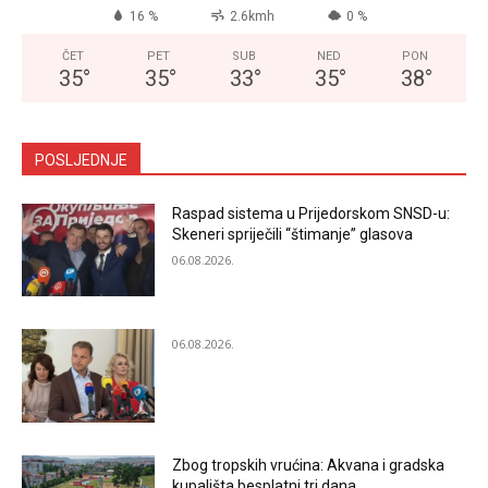
16 %
2.6kmh
0 %
ČET
PET
SUB
NED
PON
35
°
35
°
33
°
35
°
38
°
POSLJEDNJE
Raspad sistema u Prijedorskom SNSD-u:
Skeneri spriječili “štimanje” glasova
06.08.2026.
06.08.2026.
Zbog tropskih vrućina: Akvana i gradska
kupališta besplatni tri dana