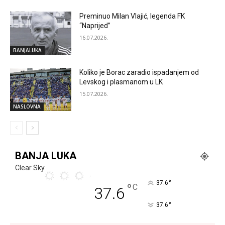
Preminuo Milan Vlajić, legenda FK
“Naprijed”
16.07.2026.
BANJALUKA
Koliko je Borac zaradio ispadanjem od
Levskog i plasmanom u LK
15.07.2026.
NASLOVNA
BANJA LUKA
Clear Sky
°
37.6
°
C
37.6
°
37.6