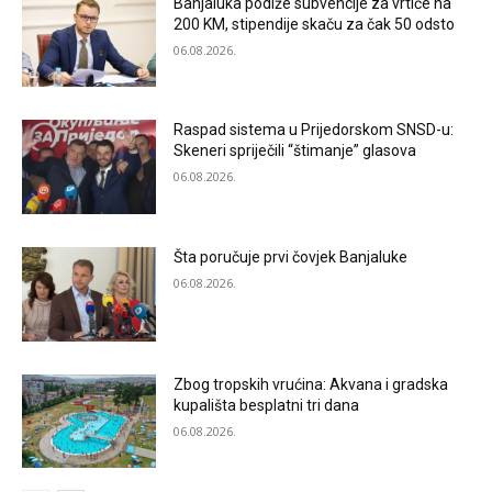
Banjaluka podiže subvencije za vrtiće na
200 KM, stipendije skaču za čak 50 odsto
06.08.2026.
Raspad sistema u Prijedorskom SNSD-u:
Skeneri spriječili “štimanje” glasova
06.08.2026.
Šta poručuje prvi čovjek Banjaluke
06.08.2026.
Zbog tropskih vrućina: Akvana i gradska
kupališta besplatni tri dana
06.08.2026.