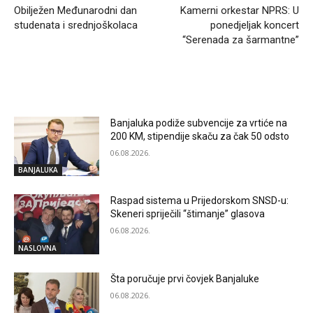
Obilježen Međunarodni dan
Kamerni orkestar NPRS: U
studenata i srednjoškolaca
ponedjeljak koncert
“Serenada za šarmantne”
RELATED ARTICLES
Banjaluka podiže subvencije za vrtiće na
200 KM, stipendije skaču za čak 50 odsto
06.08.2026.
BANJALUKA
Raspad sistema u Prijedorskom SNSD-u:
Skeneri spriječili “štimanje” glasova
06.08.2026.
NASLOVNA
Šta poručuje prvi čovjek Banjaluke
06.08.2026.