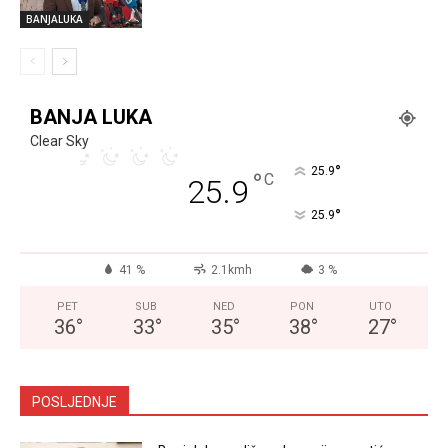
BANJALUKA
BANJA LUKA
Clear Sky
°
25.9
°
C
25.9
°
25.9
41 %
2.1kmh
3 %
PET
SUB
NED
PON
UTO
36
°
33
°
35
°
38
°
27
°
POSLJEDNJE