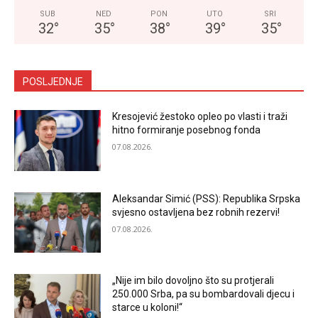
SUB
NED
PON
UTO
SRI
32
°
35
°
38
°
39
°
35
°
POSLJEDNJE
Kresojević žestoko opleo po vlasti i traži
hitno formiranje posebnog fonda
07.08.2026.
Aleksandar Simić (PSS): Republika Srpska
svjesno ostavljena bez robnih rezervi!
07.08.2026.
„Nije im bilo dovoljno što su protjerali
250.000 Srba, pa su bombardovali djecu i
starce u koloni!“