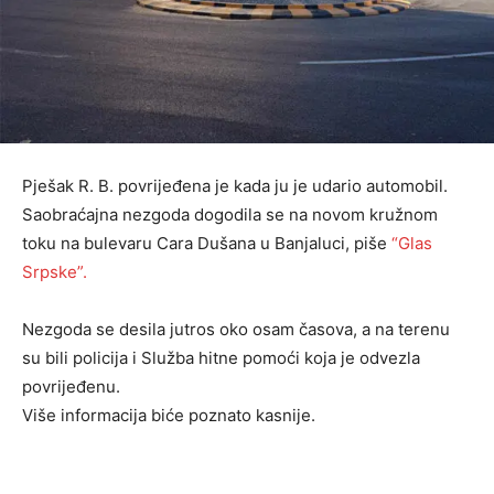
Pješak R. B. povrijeđena je kada ju je udario automobil.
Saobraćajna nezgoda dogodila se na novom kružnom
toku na bulevaru Cara Dušana u Banjaluci, piše
“Glas
Srpske”.
Nezgoda se desila jutros oko osam časova, a na terenu
su bili policija i Služba hitne pomoći koja je odvezla
povrijeđenu.
Više informacija biće poznato kasnije.