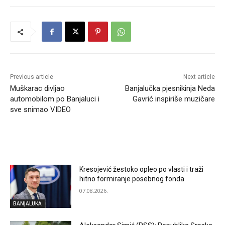
Previous article
Next article
Muškarac divljao
Banjalučka pjesnikinja Neda
automobilom po Banjaluci i
Gavrić inspiriše muzičare
sve snimao VIDEO
RELATED ARTICLES
Kresojević žestoko opleo po vlasti i traži
hitno formiranje posebnog fonda
07.08.2026.
BANJALUKA