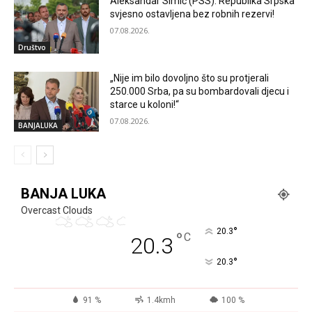
Aleksandar Simić (PSS): Republika Srpska
svjesno ostavljena bez robnih rezervi!
07.08.2026.
Društvo
„Nije im bilo dovoljno što su protjerali
250.000 Srba, pa su bombardovali djecu i
starce u koloni!“
07.08.2026.
BANJALUKA
BANJA LUKA
Overcast Clouds
°
20.3
°
C
20.3
°
20.3
91 %
1.4kmh
100 %