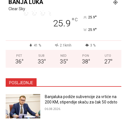
BANJA LUKA
Clear Sky
°
25.9
°
C
25.9
°
25.9
41 %
2.1kmh
3 %
PET
SUB
NED
PON
UTO
36
°
33
°
35
°
38
°
27
°
POSLJEDNJE
Banjaluka podiže subvencije za vrtiće na
200 KM, stipendije skaču za čak 50 odsto
06.08.2026.