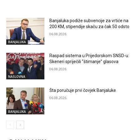
RELATED ARTICLES
Banjaluka podiže subvencije za vrtiće na
200 KM, stipendije skaču za čak 50 odsto
06.08.2026.
BANJALUKA
Raspad sistema u Prijedorskom SNSD-u:
Skeneri spriječili “štimanje” glasova
06.08.2026.
NASLOVNA
Šta poručuje prvi čovjek Banjaluke
06.08.2026.
BANJALUKA