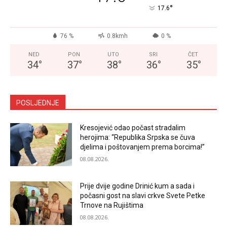
°
17.6
76 %
0.8kmh
0 %
NED
PON
UTO
SRI
ČET
34
°
37
°
38
°
36
°
35
°
POSLJEDNJE
Kresojević odao počast stradalim
herojima: “Republika Srpska se čuva
djelima i poštovanjem prema borcima!”
08.08.2026.
Prije dvije godine Drinić kum a sada i
počasni gost na slavi crkve Svete Petke
Trnove na Rujištima
08.08.2026.