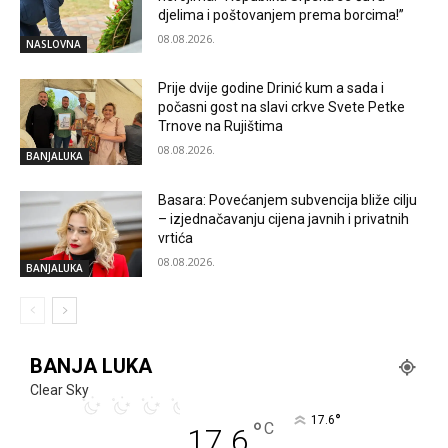
djelima i poštovanjem prema borcima!”
08.08.2026.
NASLOVNA
Prije dvije godine Drinić kum a sada i
počasni gost na slavi crkve Svete Petke
Trnove na Rujištima
08.08.2026.
BANJALUKA
Basara: Povećanjem subvencija bliže cilju
– izjednačavanju cijena javnih i privatnih
vrtića
08.08.2026.
BANJALUKA
BANJA LUKA
Clear Sky
°
17.6
°
C
17.6