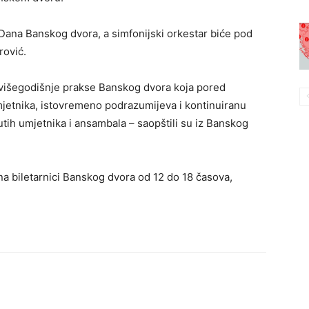
Dana Banskog dvora, a simfonijski orkestar biće pod
rović.
 višegodišnje prakse Banskog dvora koja pored
mjetnika, istovremeno podrazumijeva i kontinuiranu
utih umjetnika i ansambala – saopštili su iz Banskog
na biletarnici Banskog dvora od 12 do 18 časova,