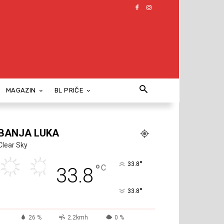
MAGAZIN
BL PRIČE
BANJA LUKA
Clear Sky
°
33.8
°
C
33.8
°
33.8
26 %
2.2kmh
0 %