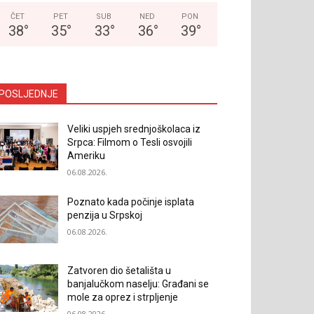
ČET
PET
SUB
NED
PON
38
°
35
°
33
°
36
°
39
°
POSLJEDNJE
Veliki uspjeh srednjoškolaca iz
Srpca: Filmom o Tesli osvojili
Ameriku
06.08.2026.
Poznato kada počinje isplata
penzija u Srpskoj
06.08.2026.
Zatvoren dio šetališta u
banjalučkom naselju: Građani se
mole za oprez i strpljenje
06.08.2026.