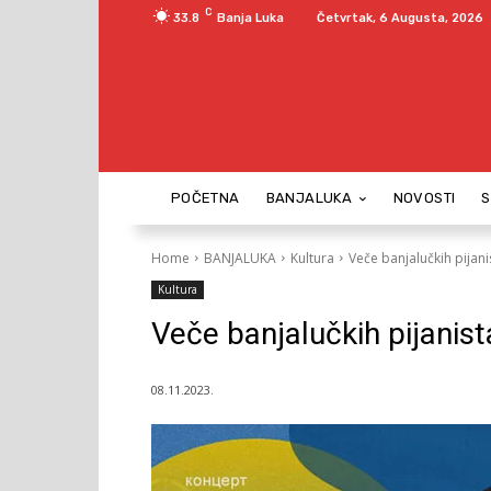
C
33.8
Banja Luka
Četvrtak, 6 Augusta, 2026
POČETNA
BANJALUKA
NOVOSTI
Home
BANJALUKA
Kultura
Veče banjalučkih pijani
Kultura
Veče banjalučkih pijanist
08.11.2023.