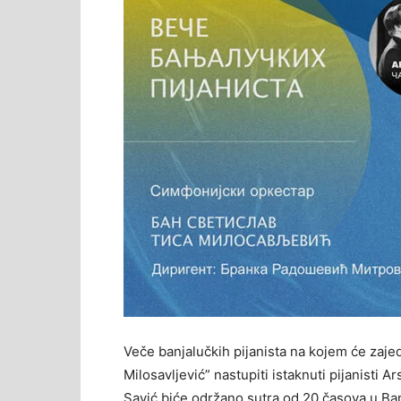
Veče banjalučkih pijanista na kojem će zaje
Milosavljević” nastupiti istaknuti pijanisti 
Savić biće održano sutra od 20 časova u B