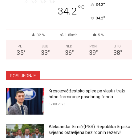
°
34.2
°
C
34.2
°
34.2
32 %
1.8kmh
5 %
PET
SUB
NED
PON
UTO
35
°
33
°
36
°
39
°
38
°
POSLJEDNJE
Kresojević žestoko opleo po vlasti i traži
hitno formiranje posebnog fonda
07.08.2026.
Aleksandar Simić (PSS): Republika Srpska
svjesno ostavljena bez robnih rezervi!