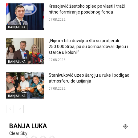
Kresojević žestoko opleo po vlasti i traži
hitno formiranje posebnog fonda
07.08.2026.
BANJALUKA
„Nije im bilo dovoljno što su protjerali
250.000 Srba, pa su bombardovali djecu i
starce u koloni!“
07.08.2026.
BANJALUKA
Stanivuković uzeo šargiju u ruke i podigao
atmosferu do usijanja
07.08.2026.
BANJALUKA
BANJA LUKA
Clear Sky