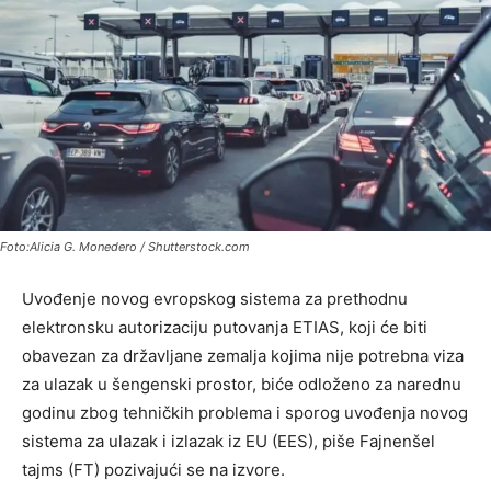
Foto:Alicia G. Monedero / Shutterstock.com
Uvođenje novog evropskog sistema za prethodnu
elektronsku autorizaciju putovanja ETIAS, koji će biti
obavezan za državljane zemalja kojima nije potrebna viza
za ulazak u šengenski prostor, biće odloženo za narednu
godinu zbog tehničkih problema i sporog uvođenja novog
sistema za ulazak i izlazak iz EU (EES), piše Fajnenšel
tajms (FT) pozivajući se na izvore.