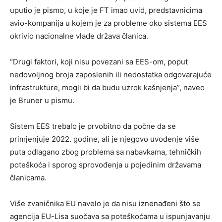
uputio je pismo, u koje je FT imao uvid, predstavnicima
avio-kompanija u kojem je za probleme oko sistema EES
okrivio nacionalne vlade država članica.
“Drugi faktori, koji nisu povezani sa EES-om, poput
nedovoljnog broja zaposlenih ili nedostatka odgovarajuće
infrastrukture, mogli bi da budu uzrok kašnjenja”, naveo
je Bruner u pismu.
Sistem EES trebalo je prvobitno da počne da se
primjenjuje 2022. godine, ali je njegovo uvođenje više
puta odlagano zbog problema sa nabavkama, tehničkih
poteškoća i sporog sprovođenja u pojedinim državama
članicama.
Više zvaničnika EU navelo je da nisu iznenađeni što se
agencija EU-Lisa suočava sa poteškoćama u ispunjavanju