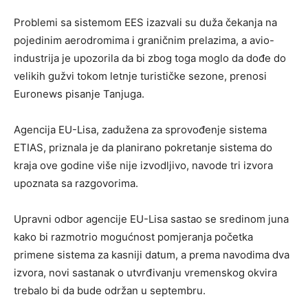
Problemi sa sistemom EES izazvali su duža čekanja na
pojedinim aerodromima i graničnim prelazima, a avio-
industrija je upozorila da bi zbog toga moglo da dođe do
velikih gužvi tokom letnje turističke sezone, prenosi
Euronews pisanje Tanjuga.
Agencija EU-Lisa, zadužena za sprovođenje sistema
ETIAS, priznala je da planirano pokretanje sistema do
kraja ove godine više nije izvodljivo, navode tri izvora
upoznata sa razgovorima.
Upravni odbor agencije EU-Lisa sastao se sredinom juna
kako bi razmotrio mogućnost pomjeranja početka
primene sistema za kasniji datum, a prema navodima dva
izvora, novi sastanak o utvrđivanju vremenskog okvira
trebalo bi da bude održan u septembru.