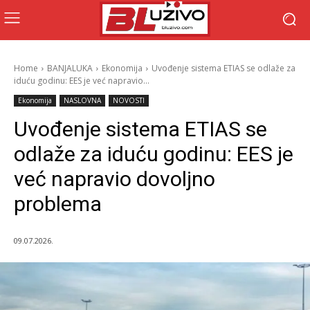
Home
BANJALUKA
Ekonomija
Uvođenje sistema ETIAS se odlaže za
iduću godinu: EES je već napravio...
Ekonomija
NASLOVNA
NOVOSTI
Uvođenje sistema ETIAS se
odlaže za iduću godinu: EES je
već napravio dovoljno
problema
09.07.2026.