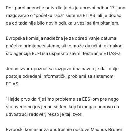
Portparol agencije potvrdio je da je upravni odbor 17. juna
razgovarao o “početku rada” sistema ETIAS, ali je dodao
da od tada nije bilo novih odluka u vezi sa tim pitanjem.
Evropska komisija nadležna je za određivanje datuma
početka primjene sistema, ali to može da učini tek nakon
što agencija EU-Lisa uspješno završi testiranje ETIAS-a.
Jedan izvor upoznat sa razgovorima naveo je da i dalje
postoje određeni informatički problemi sa sistemom
ETIAS.
​”Hajde prvo da riješimo probleme sa EES-om pre nego
što uvedemo još jedan sistem koji bi mogao ponovo da
udvostruči redove”, rekao je taj izvor.
Evropski komesar za unutrašnje poslove Magnus Bruner