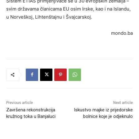
Sistem ETIAS primjenjivaće se u 30 evropskih zemalja –
svim državama članicama EU osim Irske, kao i na Islandu,
u Norveškoj, Lihtenštajnu i Švajcarskoj.
mondo.ba
Previous article
Next article
Završena rekonstrukcija
Iskustvo majke iz prijedorske
kružnog toka u Banjaluci
bolnice koje je odjeknulo
RELATED ARTICLES