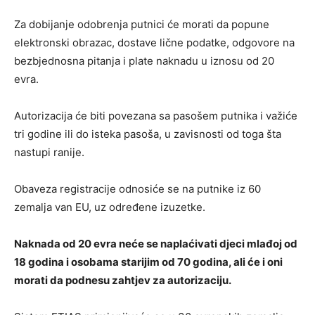
Za dobijanje odobrenja putnici će morati da popune
elektronski obrazac, dostave lične podatke, odgovore na
bezbjednosna pitanja i plate naknadu u iznosu od 20
evra.
Autorizacija će biti povezana sa pasošem putnika i važiće
tri godine ili do isteka pasoša, u zavisnosti od toga šta
nastupi ranije.
Obaveza registracije odnosiće se na putnike iz 60
zemalja van EU, uz određene izuzetke.
Naknada od 20 evra neće se naplaćivati djeci mlađoj od
18 godina i osobama starijim od 70 godina, ali će i oni
morati da podnesu zahtjev za autorizaciju.