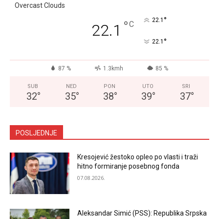
Overcast Clouds
°
22.1
°
C
22.1
°
22.1
87 %
1.3kmh
85 %
SUB
NED
PON
UTO
SRI
32
°
35
°
38
°
39
°
37
°
POSLJEDNJE
Kresojević žestoko opleo po vlasti i traži
hitno formiranje posebnog fonda
07.08.2026.
Aleksandar Simić (PSS): Republika Srpska