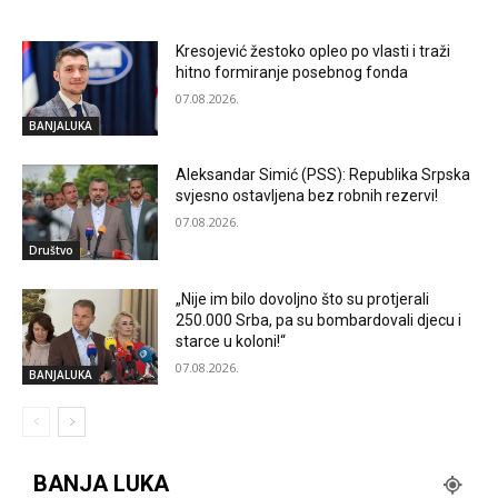
Kresojević žestoko opleo po vlasti i traži
hitno formiranje posebnog fonda
07.08.2026.
BANJALUKA
Aleksandar Simić (PSS): Republika Srpska
svjesno ostavljena bez robnih rezervi!
07.08.2026.
Društvo
„Nije im bilo dovoljno što su protjerali
250.000 Srba, pa su bombardovali djecu i
starce u koloni!“
07.08.2026.
BANJALUKA
BANJA LUKA