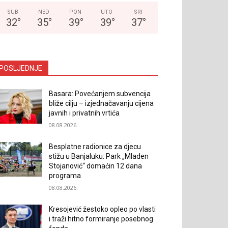
SUB
NED
PON
UTO
SRI
32
°
35
°
39
°
39
°
37
°
POSLJEDNJE
Basara: Povećanjem subvencija
bliže cilju – izjednačavanju cijena
javnih i privatnih vrtića
08.08.2026.
Besplatne radionice za djecu
stižu u Banjaluku: Park „Mladen
Stojanović“ domaćin 12 dana
programa
08.08.2026.
Kresojević žestoko opleo po vlasti
i traži hitno formiranje posebnog