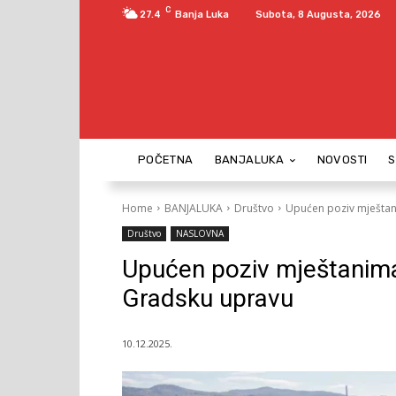
C
27.4
Banja Luka
Subota, 8 Augusta, 2026
POČETNA
BANJALUKA
NOVOSTI
Home
BANJALUKA
Društvo
Upućen poziv mještan
Društvo
NASLOVNA
Upućen poziv mještanima
Gradsku upravu
10.12.2025.