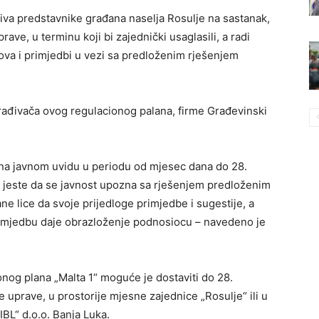
iva predstavnike građana naselja Rosulje na sastanak,
rave, u terminu koji bi zajednički usaglasili, a radi
vova i primjedbi u vezi sa predloženim rješenjem
izrađivača ovog regulacionog palana, firme Građevinski
na javnom uvidu u periodu od mjesec dana do 28.
 jeste da se javnost upozna sa rješenjem predloženim
ne lice da svoje prijedloge primjedbe i sugestije, a
rimjedbu daje obrazloženje podnosiocu – navedeno je
nog plana „Malta 1“ moguće je dostaviti do 28.
uprave, u prostorije mjesne zajednice „Rosulje“ ili u
IBL“ d.o.o. Banja Luka.