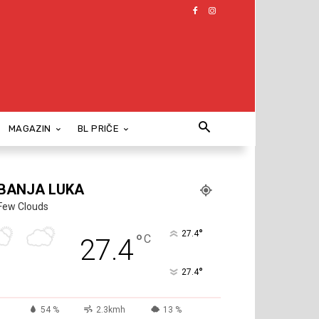
MAGAZIN
BL PRIČE
BANJA LUKA
Few Clouds
°
27.4
°
C
27.4
°
27.4
54 %
2.3kmh
13 %