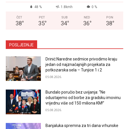
48 %
1.8kmh
0 %
ČET
PET
SUB
NED
PON
38
°
35
°
34
°
36
°
38
°
POSLJEDNJE
Drinić:Naredne sedmice privodimo kraju
jedan od najznačajnijih projekata za
potkozarska sela – Tunjice 1 i 2
05.08.2026.
Bundalo poručio bez uvijanja: “Ne
odustajemo od borbe za gradsku imovinu
vrijednu više od 150 miliona KM!”
05.08.2026.
Banjaluka spremna za tri dana vrhunske