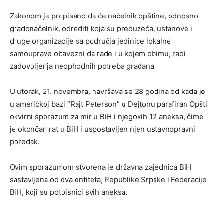
Zakonom je propisano da će načelnik opštine, odnosno
gradonačelnik, odrediti koja su preduzeća, ustanove i
druge organizacije sa područja jedinice lokalne
samouprave obavezni da rade i u kojem obimu, radi
zadovoljenja neophodnih potreba građana.
U utorak, 21. novembra, navršava se 28 godina od kada je
u američkoj bazi “Rajt Peterson” u Dejtonu parafiran Opšti
okvirni sporazum za mir u BiH i njegovih 12 aneksa, čime
je okončan rat u BiH i uspostavljen njen ustavnopravni
poredak.
Ovim sporazumom stvorena je državna zajednica BiH
sastavljena od dva entiteta, Republike Srpske i Federacije
BiH, koji su potpisnici svih aneksa.