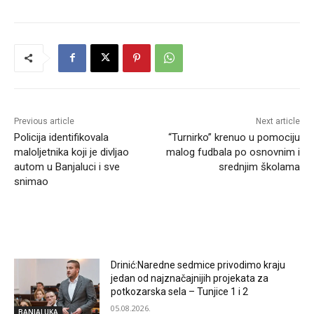
Previous article
Next article
Policija identifikovala
“Turnirko” krenuo u pomociju
maloljetnika koji je divljao
malog fudbala po osnovnim i
autom u Banjaluci i sve
srednjim školama
snimao
RELATED ARTICLES
Drinić:Naredne sedmice privodimo kraju
jedan od najznačajnijih projekata za
potkozarska sela – Tunjice 1 i 2
05.08.2026.
BANJALUKA