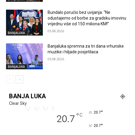
Bundalo poručio bez uvijanja: “Ne
odustajemo od borbe za gradsku imovinu
vrijednu više od 150 miliona KM!”
05.08.2026.
BANJALUKA
Banjaluka spremna za tri dana vrhunske
muzike i hiljade posjetilaca
05.08.2026.
BANJALUKA
BANJA LUKA
Clear Sky
°
20.7
°
C
20.7
°
20.7