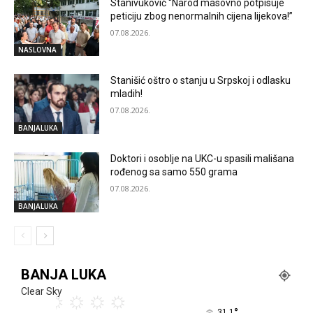
Stanivuković “Narod masovno potpisuje
peticiju zbog nenormalnih cijena lijekova!”
07.08.2026.
NASLOVNA
Stanišić oštro o stanju u Srpskoj i odlasku
mladih!
07.08.2026.
BANJALUKA
Doktori i osoblje na UKC-u spasili mališana
rođenog sa samo 550 grama
07.08.2026.
BANJALUKA
BANJA LUKA
Clear Sky
°
31.1