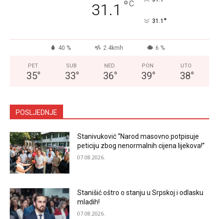
°
C
31.1
°
31.1
40 %
2.4kmh
6 %
PET
SUB
NED
PON
UTO
35
°
33
°
36
°
39
°
38
°
POSLJEDNJE
Stanivuković “Narod masovno potpisuje
peticiju zbog nenormalnih cijena lijekova!”
07.08.2026.
Stanišić oštro o stanju u Srpskoj i odlasku
mladih!
07.08.2026.