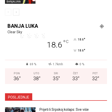
BANJALUKA
BANJA LUKA
Clear Sky
°
18.6
°
C
18.6
°
18.6
69 %
1.7kmh
0 %
PON
UTO
SRI
ČET
PET
36
°
38
°
35
°
33
°
32
°
POSLJEDNJE
Prijeti li Srpskoj kolaps: Sve više