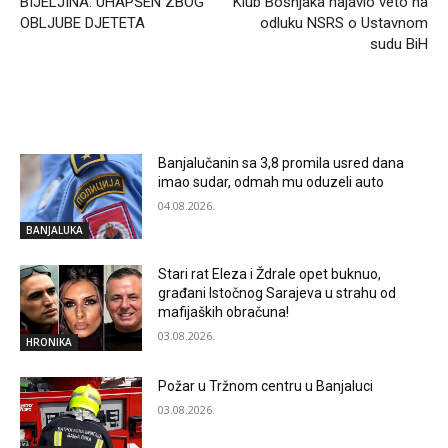
BIJELJINA: UHAPŠEN ZBOG
Klub Bošnjaka najavio veto na
OBLJUBE DJETETA
odluku NSRS o Ustavnom
sudu BiH
RELATED ARTICLES
Banjalučanin sa 3,8 promila usred dana
imao sudar, odmah mu oduzeli auto
04.08.2026.
BANJALUKA
Stari rat Eleza i Ždrale opet buknuo,
građani Istočnog Sarajeva u strahu od
mafijaških obračuna!
03.08.2026.
HRONIKA
Požar u Tržnom centru u Banjaluci
03.08.2026.