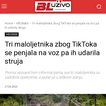
Home
HRONIKA
Tri maloljetnika zbog TikToka se penjala na voz pa
ih udarila struja
HRONIKA
Tri maloljetnika zbog TikToka
se penjala na voz pa ih udarila
struja
Prema nezvaničnim informacijama, sva tri maloljetnika su
zadobila opekotine, a jedan je u teškom stanju.
27.06.2023.