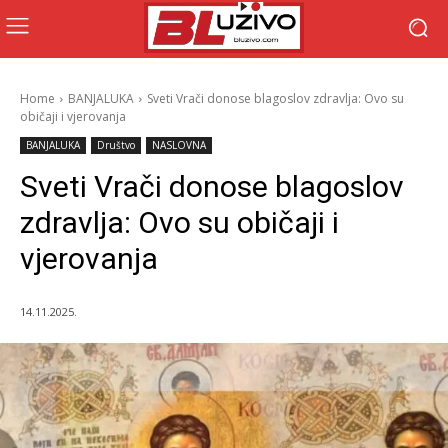
Home
BANJALUKA
Sveti Vrači donose blagoslov zdravlja: Ovo su
običaji i vjerovanja
BANJALUKA
Društvo
NASLOVNA
Sveti Vrači donose blagoslov
zdravlja: Ovo su običaji i
vjerovanja
14.11.2025.