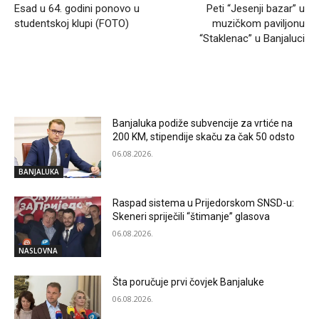
Esad u 64. godini ponovo u
Peti “Jesenji bazar” u
studentskoj klupi (FOTO)
muzičkom paviljonu
“Staklenac” u Banjaluci
RELATED ARTICLES
Banjaluka podiže subvencije za vrtiće na
200 KM, stipendije skaču za čak 50 odsto
06.08.2026.
BANJALUKA
Raspad sistema u Prijedorskom SNSD-u:
Skeneri spriječili “štimanje” glasova
06.08.2026.
NASLOVNA
Šta poručuje prvi čovjek Banjaluke
06.08.2026.