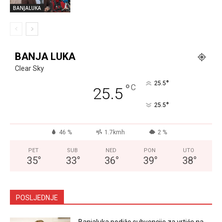
BANJALUKA
BANJA LUKA
Clear Sky
°
25.5
°
C
25.5
°
25.5
46 %
1.7kmh
2 %
PET
SUB
NED
PON
UTO
35
°
33
°
36
°
39
°
38
°
POSLJEDNJE
Banjaluka podiže subvencije za vrtiće na