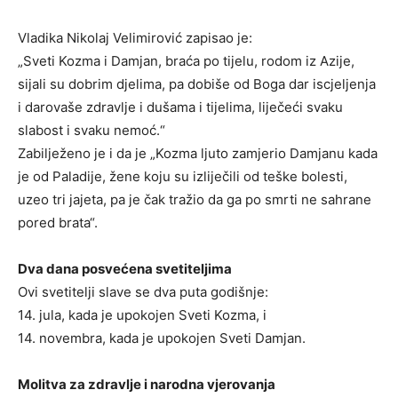
Vladika Nikolaj Velimirović zapisao je:
„Sveti Kozma i Damjan, braća po tijelu, rodom iz Azije,
sijali su dobrim djelima, pa dobiše od Boga dar iscjeljenja
i darovaše zdravlje i dušama i tijelima, liječeći svaku
slabost i svaku nemoć.“
Zabilježeno je i da je „Kozma ljuto zamjerio Damjanu kada
je od Paladije, žene koju su izliječili od teške bolesti,
uzeo tri jajeta, pa je čak tražio da ga po smrti ne sahrane
pored brata“.
Dva dana posvećena svetiteljima
Ovi svetitelji slave se dva puta godišnje:
14. jula, kada je upokojen Sveti Kozma, i
14. novembra, kada je upokojen Sveti Damjan.
Molitva za zdravlje i narodna vjerovanja