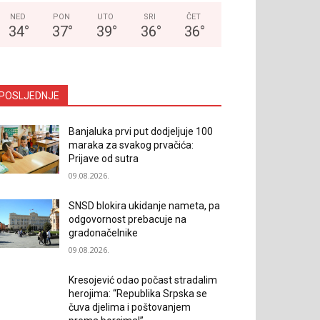
NED
PON
UTO
SRI
ČET
34
°
37
°
39
°
36
°
36
°
POSLJEDNJE
Banjaluka prvi put dodjeljuje 100
maraka za svakog prvačića:
Prijave od sutra
09.08.2026.
SNSD blokira ukidanje nameta, pa
odgovornost prebacuje na
gradonačelnike
09.08.2026.
Kresojević odao počast stradalim
herojima: “Republika Srpska se
čuva djelima i poštovanjem