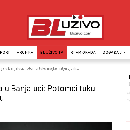
SPORT
HRONIKA
BL UŽIVO TV
RITAM GRADA
DOGAĐAJI
lja u Banjaluci: Potomci tuku majke i istjeruju ih...
ja u Banjaluci: Potomci tuku
cu