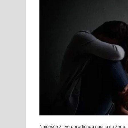
Najčešće žrtve porodičnog nasilja su žene, k