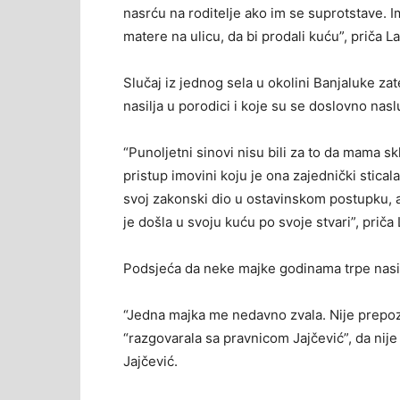
nasrću na roditelje ako im se suprotstave. I
matere na ulicu, da bi prodali kuću”, priča L
Slučaj iz jednog sela u okolini Banjaluke zat
nasilja u porodici i koje su se doslovno nas
“Punoljetni sinovi nisu bili za to da mama sk
pristup imovini koju je ona zajednički stic
svoj zakonski dio u ostavinskom postupku, ali 
je došla u svoju kuću po svoje stvari”, priča
Podsjeća da neke majke godinama trpe nasilje
“Jedna majka me nedavno zvala. Nije prepozna
“razgovarala sa pravnicom Jajčević”, da nije 
Jajčević.