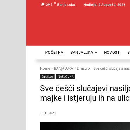
C
29.7
Banja Luka
Nedjelja, 9 Augusta, 2026
POČETNA
BANJALUKA
NOVOSTI
Home
BANJALUKA
Društvo
Sve češći slučajevi nasi
Društvo
NASLOVNA
Sve češći slučajevi nasil
majke i istjeruju ih na uli
10.11.2023.