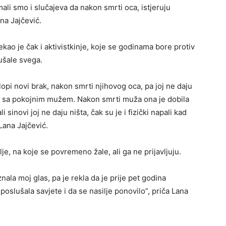
mali smo i slučajeva da nakon smrti oca, istjeruju
ana Jajčević.
ekao je čak i aktivistkinje, koje se godinama bore protiv
lušale svega.
lopi novi brak, nakon smrti njihovog oca, pa joj ne daju
ala sa pokojnim mužem. Nakon smrti muža ona je dobila
sinovi joj ne daju ništa, čak su je i fizički napali kad
 Lana Jajčević.
, na koje se povremeno žale, ali ga ne prijavljuju.
la moj glas, pa je rekla da je prije pet godina
poslušala savjete i da se nasilje ponovilo”, priča Lana