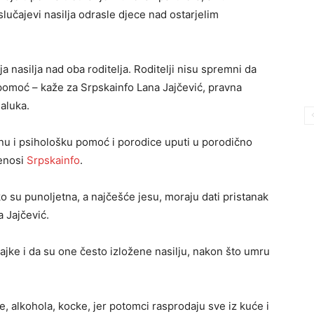
slučajevi nasilja odrasle djece nad ostarjelim
 nasilja nad oba roditelja. Roditelji nisu spremni da
as pomoć – kaže za Srpskainfo Lana Jajčević, pravna
aluka.
nu i psihološku pomoć i porodice uputi u porodično
renosi
Srpskainfo
.
ko su punoljetna, a najčešće jesu, moraju dati pristanak
 Jajčević.
jke i da su one često izložene nasilju, nakon što umru
 alkohola, kocke, jer potomci rasprodaju sve iz kuće i