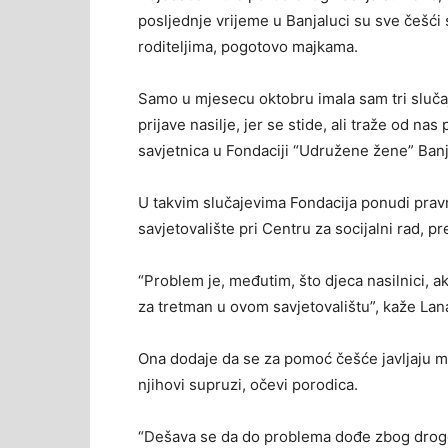
posljednje vrijeme u Banjaluci su sve češći 
roditeljima, pogotovo majkama.
Samo u mjesecu oktobru imala sam tri slučaja
prijave nasilje, jer se stide, ali traže od n
savjetnica u Fondaciji “Udružene žene” Banj
U takvim slučajevima Fondacija ponudi prav
savjetovalište pri Centru za socijalni rad, p
“Problem je, međutim, što djeca nasilnici, a
za tretman u ovom savjetovalištu”, kaže Lana
Ona dodaje da se za pomoć češće javljaju ma
njihovi supruzi, očevi porodica.
“Dešava se da do problema dođe zbog droge,