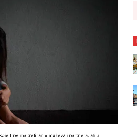
oje trpe maltretiranje muževa i partnera, ali u