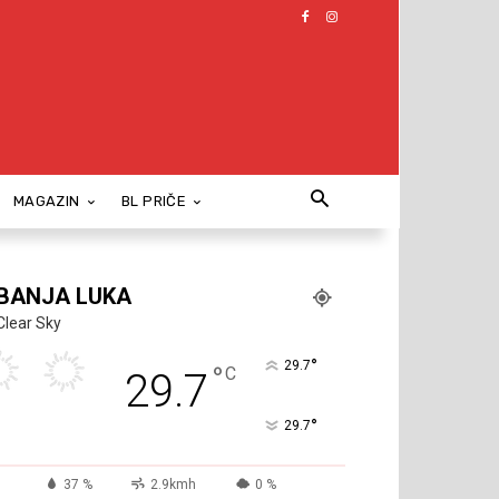
MAGAZIN
BL PRIČE
BANJA LUKA
Clear Sky
°
29.7
°
C
29.7
°
29.7
37 %
2.9kmh
0 %