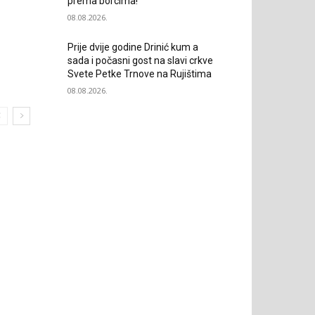
prema borcima!”
08.08.2026.
Prije dvije godine Drinić kum a
sada i počasni gost na slavi crkve
Svete Petke Trnove na Rujištima
08.08.2026.