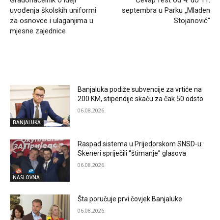
uvođenja školskih uniformi
septembra u Parku „Mladen
za osnovce i ulaganjima u
Stojanović“
mjesne zajednice
RELATED ARTICLES
Banjaluka podiže subvencije za vrtiće na
200 KM, stipendije skaču za čak 50 odsto
06.08.2026.
BANJALUKA
Raspad sistema u Prijedorskom SNSD-u:
Skeneri spriječili “štimanje” glasova
06.08.2026.
NASLOVNA
Šta poručuje prvi čovjek Banjaluke
06.08.2026.