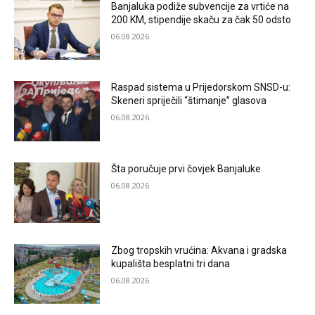
Banjaluka podiže subvencije za vrtiće na
200 KM, stipendije skaču za čak 50 odsto
06.08.2026.
Raspad sistema u Prijedorskom SNSD-u:
Skeneri spriječili “štimanje” glasova
06.08.2026.
Šta poručuje prvi čovjek Banjaluke
06.08.2026.
Zbog tropskih vrućina: Akvana i gradska
kupališta besplatni tri dana
06.08.2026.