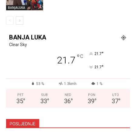
BANJALUKA
BANJA LUKA
Clear Sky
°
21.7
°
C
21.7
°
21.7
53 %
1.3kmh
1 %
PET
SUB
NED
PON
UTO
35
°
33
°
36
°
39
°
37
°
POSLJEDNJE