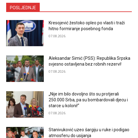
POSLJEDNJE
Kresojević žestoko opleo po vlasti i traži
hitno formiranje posebnog fonda
07.08.2026.
Aleksandar Simić (PSS): Republika Srpska
svjesno ostavljena bez robnih rezervi!
07.08.2026.
„Nije im bilo dovoljno što su protjerali
250.000 Srba, pa su bombardovali djecu i
starce u koloni!“
07.08.2026.
Stanivuković uzeo šargiju u ruke i podigao
atmosferu do usijanja