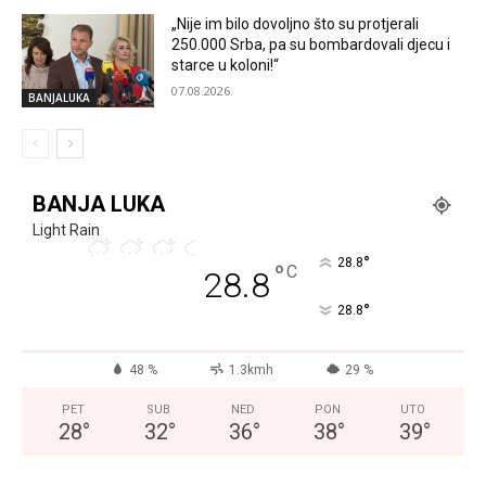
„Nije im bilo dovoljno što su protjerali
250.000 Srba, pa su bombardovali djecu i
starce u koloni!“
07.08.2026.
BANJALUKA
BANJA LUKA
Light Rain
°
28.8
°
C
28.8
°
28.8
48 %
1.3kmh
29 %
PET
SUB
NED
PON
UTO
28
°
32
°
36
°
38
°
39
°