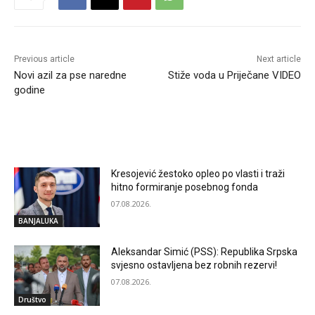
Previous article
Next article
Novi azil za pse naredne
Stiže voda u Priječane VIDEO
godine
RELATED ARTICLES
Kresojević žestoko opleo po vlasti i traži
hitno formiranje posebnog fonda
07.08.2026.
BANJALUKA
Aleksandar Simić (PSS): Republika Srpska
svjesno ostavljena bez robnih rezervi!
07.08.2026.
Društvo