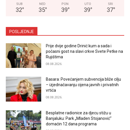
SUB
NED
PON
UTO
SRI
32
°
35
°
39
°
39
°
37
°
POSLJEDNJE
Prije dvije godine Drinić kum a sada i
počasni gost na slavi crkve Svete Petke na
Rujištima
08.08.2026.
Basara: Povećanjem subvencija bliže cilju
– izjednačavanju cijena javnih i privatnih
vrtića
08.08.2026.
Besplatne radionice za djecu stižu u
Banjaluku: Park „Mladen Stojanović“
domaćin 12 dana programa