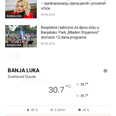
– izjednačavanju cijena javnih i privatnih
vrtića
08.08.2026.
BANJALUKA
Besplatne radionice za djecu stižu u
Banjaluku: Park „Mladen Stojanović“
domaćin 12 dana programa
08.08.2026.
BANJALUKA
BANJA LUKA
Scattered Clouds
°
30.7
°
C
30.7
°
30.7
40 %
3.2kmh
44 %