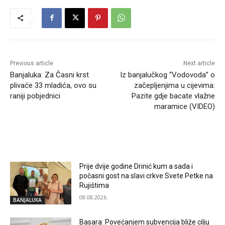
Previous article
Next article
Banjaluka: Za Časni krst
Iz banjalučkog “Vodovoda” o
plivaće 33 mladića, ovo su
začepljenjima u cijevima:
raniji pobjednici
Pazite gdje bacate vlažne
maramice (VIDEO)
RELATED ARTICLES
Prije dvije godine Drinić kum a sada i
počasni gost na slavi crkve Svete Petke na
Rujištima
08.08.2026.
BANJALUKA
Basara: Povećanjem subvencija bliže cilju