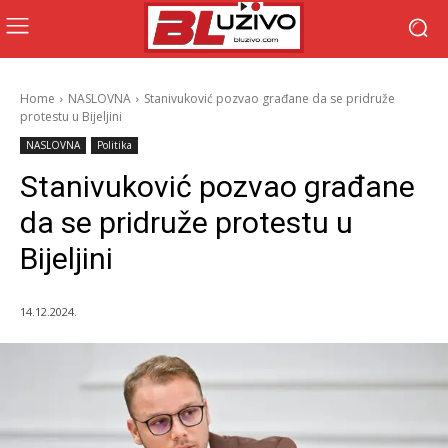
Home
NASLOVNA
Stanivuković pozvao građane da se pridruže
protestu u Bijeljini
NASLOVNA
Politika
Stanivuković pozvao građane
da se pridruže protestu u
Bijeljini
14.12.2024.