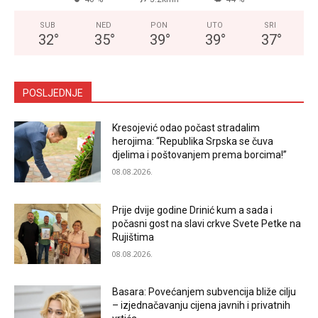
SUB
NED
PON
UTO
SRI
32
°
35
°
39
°
39
°
37
°
POSLJEDNJE
Kresojević odao počast stradalim
herojima: “Republika Srpska se čuva
djelima i poštovanjem prema borcima!”
08.08.2026.
Prije dvije godine Drinić kum a sada i
počasni gost na slavi crkve Svete Petke na
Rujištima
08.08.2026.
Basara: Povećanjem subvencija bliže cilju
– izjednačavanju cijena javnih i privatnih