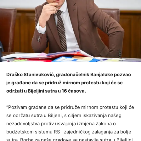
Draško Stanivuković, gradonačelnik Banjaluke pozvao
je građane da se pridruž mirnom protestu koji će se
održati u Bijeljini sutra u 16 časova.
“Pozivam građane da se pridruže mirnom protestu koji će
se održatu sutra u Biljeni, s ciljem iskazivanja našeg
nezadovoljstva protiv usvajanja izmjena Zakona o
budžetskom sistemu RS i zajedničkog zalaganja za bolje
sutra. Borba za naše gradove se nastavlja sutra u Bijeljini.