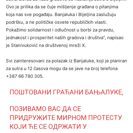
Ovo je prilika da se čuje mišljenje građana o pitanjima
koja nas sve pogađaju. Banjaluka i Bijeljina zaslužuju
podršku, a ne političke osvete republičkih vlasti.
Pokažimo solidarnost i odlučnost u borbi za pravdu,
jednakost i prosperitet naših gradova i društva”, napisao
je Stanivuković na društvenoj mreži X.
Svi zainteresovani za polazak iz Banjaluke, koji je planiran
za sutra u 12 časova mogu da se jave na broj telefona
+387 66 780 305.
ПОШТОВАНИ ГРАЂАНИ БАЊАЛУКЕ,
ПОЗИВАМО ВАС ДА СЕ
ПРИДРУЖИТЕ МИРНОМ ПРОТЕСТУ
КОЈИ ЋЕ СЕ ОДРЖАТИ У