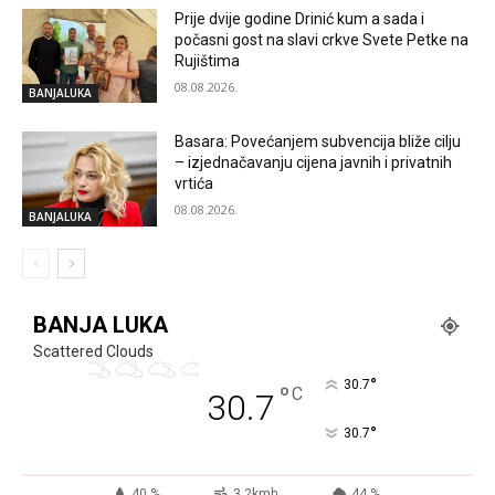
Prije dvije godine Drinić kum a sada i
počasni gost na slavi crkve Svete Petke na
Rujištima
08.08.2026.
BANJALUKA
Basara: Povećanjem subvencija bliže cilju
– izjednačavanju cijena javnih i privatnih
vrtića
08.08.2026.
BANJALUKA
BANJA LUKA
Scattered Clouds
°
30.7
°
C
30.7
°
30.7
40 %
3.2kmh
44 %