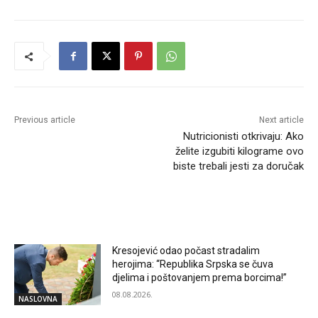
Previous article
Next article
Nutricionisti otkrivaju: Ako
želite izgubiti kilograme ovo
biste trebali jesti za doručak
RELATED ARTICLES
Kresojević odao počast stradalim
herojima: “Republika Srpska se čuva
djelima i poštovanjem prema borcima!”
08.08.2026.
NASLOVNA