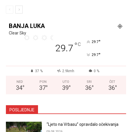
BANJA LUKA
Clear Sky
°
29.7
°
C
29.7
°
29.7
37 %
2.9kmh
0 %
NED
PON
UTO
SRI
ČET
34
°
37
°
39
°
36
°
36
°
POSLJEDNJE
“Ljeto na Vrbasu” opravdalo očekivanja
09.08.2026.