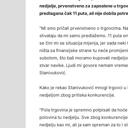
nedjelje, prvenstveno za zaposlene u trgov
predlagana čak 11 puta, ali nije dobila pot
“Mi smo pričali prvenstveno o trgovcima. Naj
shvataju da mi samo predlažemo. 11 puta smo p
se čini mi se situacija mijenja, jer sada neki 
ništa sa finansijske strane tu neće promijeni
subotom, što baš moramo kupovati nedjeljom 
stvar navike. Ljudi mi govore nemam vreme
Stanivuković.
Kako je rekao Stanivuković mnogi trgovci u Ba
nedjeljom zbog pritiska konkurencije.
“Pola trgovina je spremno potpisati da hoće
polovina tu nedjelju. Sve zbog konkurencije
nedjelju kao mi, ali ja sam spreman za to i s