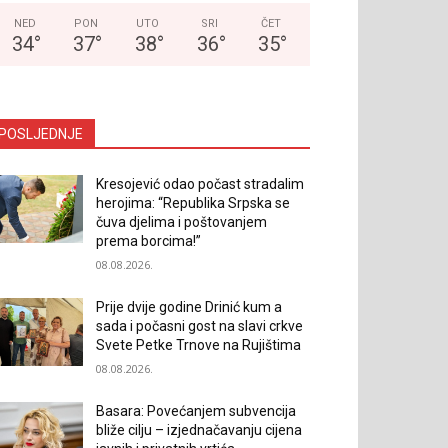
NED
PON
UTO
SRI
ČET
34
°
37
°
38
°
36
°
35
°
POSLJEDNJE
Kresojević odao počast stradalim
herojima: “Republika Srpska se
čuva djelima i poštovanjem
prema borcima!”
08.08.2026.
Prije dvije godine Drinić kum a
sada i počasni gost na slavi crkve
Svete Petke Trnove na Rujištima
08.08.2026.
Basara: Povećanjem subvencija
bliže cilju – izjednačavanju cijena