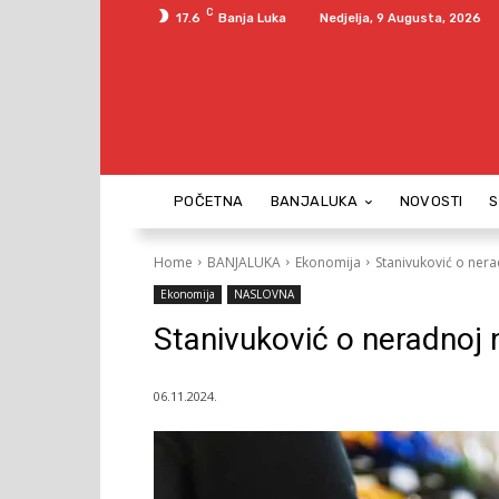
C
17.6
Banja Luka
Nedjelja, 9 Augusta, 2026
POČETNA
BANJALUKA
NOVOSTI
Home
BANJALUKA
Ekonomija
Stanivuković o nerad
Ekonomija
NASLOVNA
Stanivuković o neradnoj n
06.11.2024.