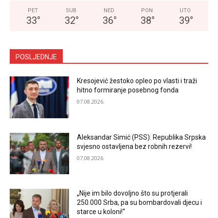
PET
SUB
NED
PON
UTO
33
°
32
°
36
°
38
°
39
°
POSLJEDNJE
Kresojević žestoko opleo po vlasti i traži
hitno formiranje posebnog fonda
07.08.2026.
Aleksandar Simić (PSS): Republika Srpska
svjesno ostavljena bez robnih rezervi!
07.08.2026.
„Nije im bilo dovoljno što su protjerali
250.000 Srba, pa su bombardovali djecu i
starce u koloni!“