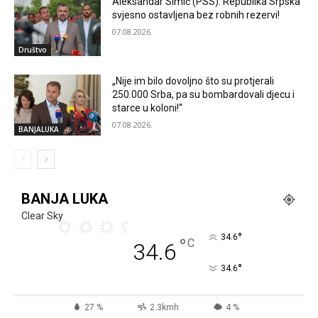
Aleksandar Simić (PSS): Republika Srpska
svjesno ostavljena bez robnih rezervi!
07.08.2026.
Društvo
„Nije im bilo dovoljno što su protjerali
250.000 Srba, pa su bombardovali djecu i
starce u koloni!“
07.08.2026.
BANJALUKA
BANJA LUKA
Clear Sky
°
34.6
°
C
34.6
°
34.6
27 %
2.3kmh
4 %