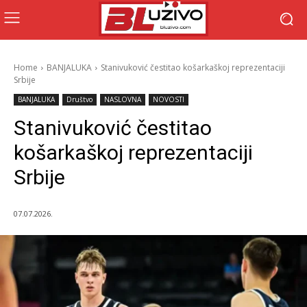
Home
BANJALUKA
Stanivuković čestitao košarkaškoj reprezentaciji
Srbije
BANJALUKA
Društvo
NASLOVNA
NOVOSTI
Stanivuković čestitao
košarkaškoj reprezentaciji
Srbije
07.07.2026.