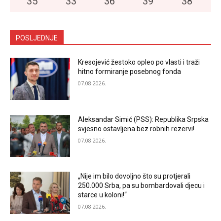
35
°
33
°
36
°
39
°
38
°
POSLJEDNJE
Kresojević žestoko opleo po vlasti i traži
hitno formiranje posebnog fonda
07.08.2026.
Aleksandar Simić (PSS): Republika Srpska
svjesno ostavljena bez robnih rezervi!
07.08.2026.
„Nije im bilo dovoljno što su protjerali
250.000 Srba, pa su bombardovali djecu i
starce u koloni!“
07.08.2026.