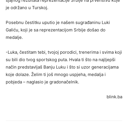
sjajnog rezultata reprezentacije Srbije na prvenstvu koje
je održano u Turskoj.
Posebnu čestitku uputio je našem sugrađaninu Luki
Galiću, koji je sa reprezentacijom Srbije došao do
medalje.
-Luka, čestitam tebi, tvojoj porodici, trenerima i svima koji
su bili dio tvog sportskog puta. Hvala ti što na najljepši
način predstavljaš Banju Luku i što si uzor generacijama
koje dolaze. Želim ti još mnogo uspjeha, medalja i
pobjeda – naglasio je gradonačelnik.
blink.ba