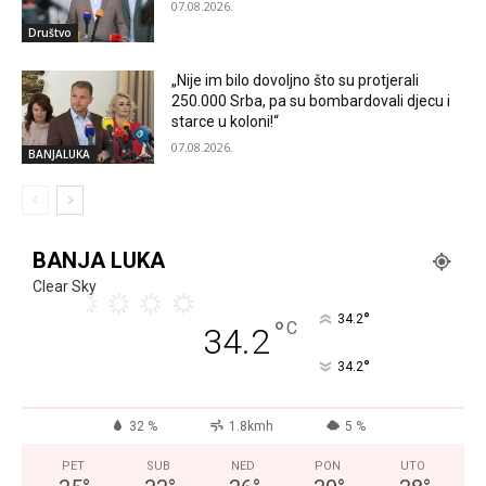
07.08.2026.
Društvo
„Nije im bilo dovoljno što su protjerali
250.000 Srba, pa su bombardovali djecu i
starce u koloni!“
07.08.2026.
BANJALUKA
BANJA LUKA
Clear Sky
°
34.2
°
C
34.2
°
34.2
32 %
1.8kmh
5 %
PET
SUB
NED
PON
UTO