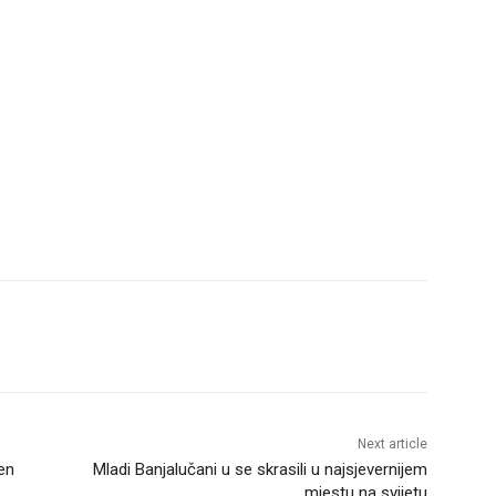
Next article
en
Mladi Banjalučani u se skrasili u najsjevernijem
mjestu na svijetu