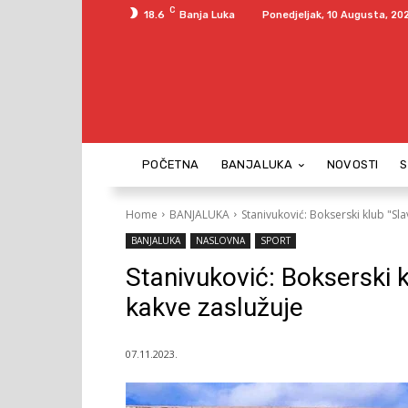
C
18.6
Banja Luka
Ponedjeljak, 10 Augusta, 20
POČETNA
BANJALUKA
NOVOSTI
Home
BANJALUKA
Stanivuković: Bokserski klub "Sla
BANJALUKA
NASLOVNA
SPORT
Stanivuković: Bokserski kl
kakve zaslužuje
07.11.2023.