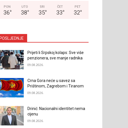
PON
UTO
SRI
ČET
PET
36
°
38
°
35
°
33
°
32
°
POSLJEDNJE
Prijeti li Srpskoj kolaps: Sve više
penzionera, sve manje radnika
09.08.2026.
Crna Gora neće u savez sa
Prištinom, Zagrebom i Tiranom
09.08.2026.
Drinić: Nacionalni identitet nema
cijenu
09.08.2026.