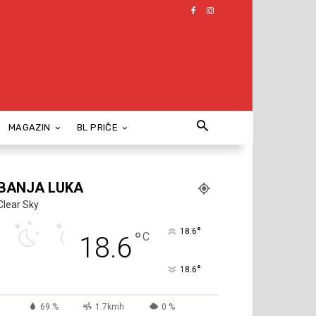
MAGAZIN
BL PRIČE
BANJA LUKA
Clear Sky
°
18.6
°
C
18.6
°
18.6
69 %
1.7kmh
0 %