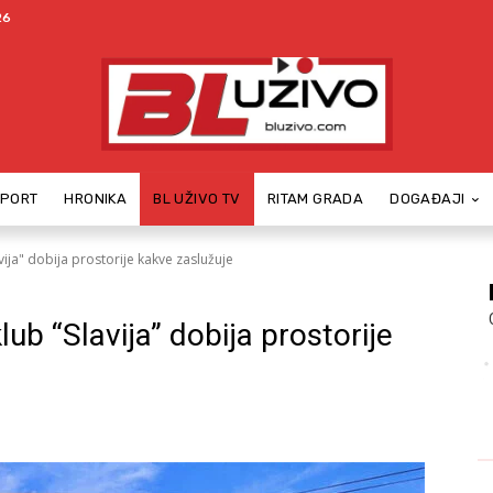
26
SPORT
HRONIKA
BL UŽIVO TV
RITAM GRADA
DOGAĐAJI
vija" dobija prostorije kakve zaslužuje
ub “Slavija” dobija prostorije