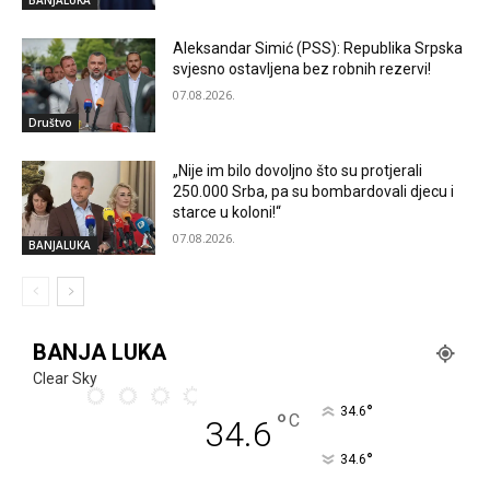
BANJALUKA
Aleksandar Simić (PSS): Republika Srpska
svjesno ostavljena bez robnih rezervi!
07.08.2026.
Društvo
„Nije im bilo dovoljno što su protjerali
250.000 Srba, pa su bombardovali djecu i
starce u koloni!“
07.08.2026.
BANJALUKA
BANJA LUKA
Clear Sky
°
34.6
°
C
34.6
°
34.6