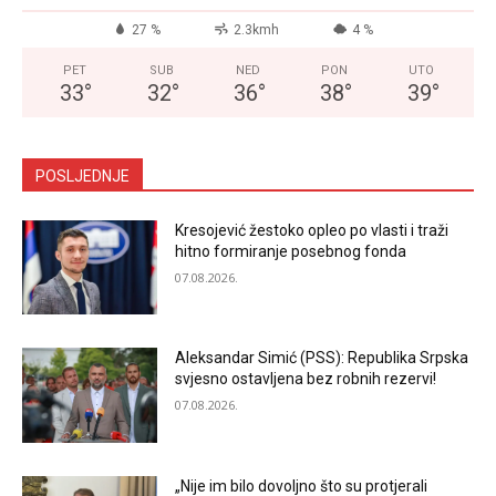
27 %
2.3kmh
4 %
PET
SUB
NED
PON
UTO
33
°
32
°
36
°
38
°
39
°
POSLJEDNJE
Kresojević žestoko opleo po vlasti i traži
hitno formiranje posebnog fonda
07.08.2026.
Aleksandar Simić (PSS): Republika Srpska
svjesno ostavljena bez robnih rezervi!
07.08.2026.
„Nije im bilo dovoljno što su protjerali