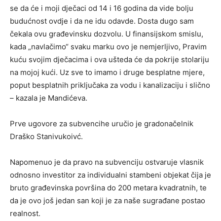
se da će i moji dječaci od 14 i 16 godina da vide bolju
budućnost ovdje i da ne idu odavde. Dosta dugo sam
čekala ovu građevinsku dozvolu. U finansijskom smislu,
kada „navlačimo“ svaku marku ovo je nemjerljivo, Pravim
kuću svojim dječacima i ova ušteda će da pokrije stolariju
na mojoj kući. Uz sve to imamo i druge besplatne mjere,
poput besplatnih priključaka za vodu i kanalizaciju i slično
– kazala je Mandićeva.
Prve ugovore za subvencihe uručio je gradonačelnik
Draško Stanivukoivć.
Napomenuo je da pravo na subvenciju ostvaruje vlasnik
odnosno investitor za individualni stambeni objekat čija je
bruto građevinska površina do 200 metara kvadratnih, te
da je ovo još jedan san koji je za naše sugrađane postao
realnost.